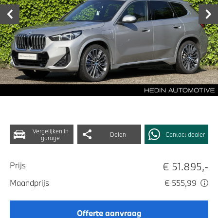
Vergelijken in
Delen
Contact dealer
garage
€ 51.895,-
Prijs
Maandprijs
€ 555,99
Offerte aanvraag