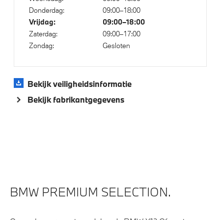
Bandenspanningsweergavesysteem
Donderdag:
09:00–18:00
Automatisch dimmende binnen- en buitenspiegel
Vrijdag:
09:00–18:00
bestuurderzijde
Zaterdag:
09:00–17:00
Zondag:
Gesloten
Cruise control
Driving Assistant Professional
Alarmsysteem klasse 3 (VbV/SCM)
Bekijk veiligheidsinformatie
Draadloos oplaadstation
Bekijk fabrikantgegevens
Buitenspiegels elektrisch inklapbaar
Comfort Access
Parkeer assistent
Regensensor
Achteruitrijcamera
BMW PREMIUM SELECTION.
Parking assistant plus