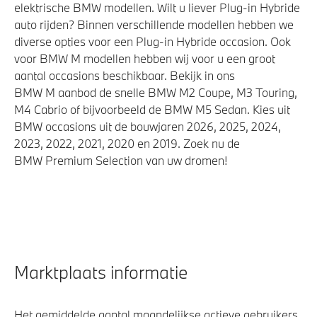
elektrische BMW modellen. Wilt u liever Plug-in Hybride
Akoestische waarschuwing voor voetgangers
auto rijden? Binnen verschillende modellen hebben we
Airbag bestuurder
diverse opties voor een Plug-in Hybride occasion. Ook
Actieve Voetgangersbescherming
voor BMW M modellen hebben wij voor u een groot
aantal occasions beschikbaar. Bekijk in ons
BMW M aanbod de snelle BMW M2 Coupe, M3 Touring,
M4 Cabrio of bijvoorbeeld de BMW M5 Sedan. Kies uit
BMW occasions uit de bouwjaren 2026, 2025, 2024,
2023, 2022, 2021, 2020 en 2019. Zoek nu de
BMW Premium Selection van uw dromen!
Marktplaats informatie
Het gemiddelde aantal maandelijkse actieve gebruikers