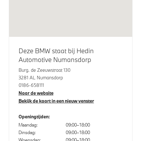
LED achterlichten
Adaptieve LED koplampen
Glazen panoramadak
M Sportremsysteem Blau
20 inch Multispaak (Styling 869)
Deze BMW staat bij Hedin
Levering zonder typeaanduiding op achterzijde
Automotive Numansdorp
Extra getint glas in achterportierruiten en achterruit
Burg. de Zeeuwstraat 130
Dakrailing in aluminium zijdeglans
3281 AL Numansdorp
0186-658111
LED koplampen
Naar de website
Exterior Line Aluminium satiniert
Bekijk de kaart in een nieuw venster
Openingtijden:
Elektrische voorzieningen
Maandag:
09:00–18:00
Dinsdag:
09:00–18:00
High-beam assistant
Woensdag:
09:00–18:00