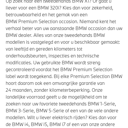
Op zoek naar een tweedehands BMW X1? Of gaat u
Aandrijving en onderstel
liever voor een BMW 320i? Kies dan voor zekerheid,
betrouwbaarheid en het gemak van een
Anti blokkeer systeem
BMW Premium Selection occasion. Niemand kent het
Kilometertacho
verhaal beter van uw aanstaande BMW occasion dan uw
BMW dealer. Alles van onze tweedehands BMW
Laadkabel (Mode 3, 22kW)
modellen is vastgelegd en voor u beschikbaar gemaakt:
Steptronic transmissie met schakelpaddles aan het
van leeftijd en gereden kilometers tot
stuurwiel
onderhoudsbeurten, inspecties en technische
M Adaptief onderstel
modificaties. Uw gebruikte BMW wordt streng
gecontroleerd voordat het BMW Premium Selection
xDrive - Vierwielaandrijving
label wordt toegekend. Bij elke Premium Selection BMW
Elektronisch Sper Differentieel
hoort daarom ook een omvangrijke garantie van
24 maanden, zonder kilometerbeperking. Onze
landelijke voorraad geeft u de mogelijkheid om te
Veiligheid
zoeken naar uw favoriete tweedehands BMW 1-Serie,
BMW 3-Serie, BMW 5-Serie of een van de vele andere
Isofix bevestiging passagierstoel voor
modellen. Wilt u liever elektrisch rijden? Kies dan voor
Elektronisch Stabiliteits Programma
de BMW i4, BMW i5, BMW i7 of een van onze andere