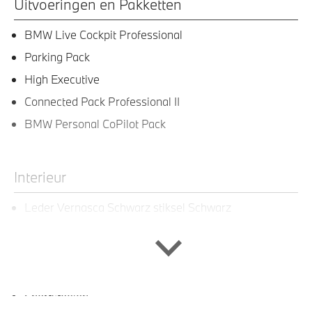
Uitvoeringen en Pakketten
BMW Live Cockpit Professional
Parking Pack
High Executive
Connected Pack Professional II
BMW Personal CoPilot Pack
Interieur
Leder Vernasca Schwarz stiksel Schwarz
Elektrisch verstelbare lendensteun
Elektrisch verwarmde voorstoelen
Sportstuur
Sportstoelen