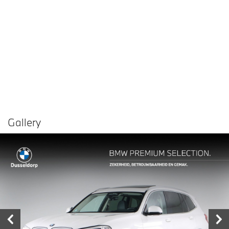
Gallery
Vergelijken in
Delen
Contact dealer
garage
€ 32.950,-
Prijs