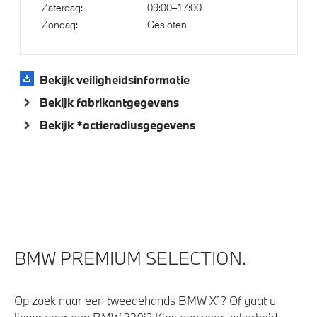
Zaterdag:
09:00–17:00
Automatisch dimmende binnen- en buitenspiegel
Zondag:
Gesloten
bestuurderzijde
Bandenspanningsweergavesysteem
Bekijk veiligheidsinformatie
High-beam assistant
Bekijk fabrikantgegevens
Parking assistant plus
Bekijk *actieradiusgegevens
Parkeer assistent
Regensensor
Rondomzicht camera
Alarmsysteem klasse 3 (VbV/SCM)
Aandrijving en onderstel
BMW PREMIUM SELECTION.
Anti blokkeer systeem
Op zoek naar een tweedehands BMW X1? Of gaat u
Adaptief onderstel