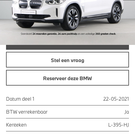
Maandprijs
€ 352,57
Offerte aanvraag
Bel direct
Stel een vraag
Reserveer deze BMW
Datum deel 1
22-05-2021
BTW verrekenbaar
Ja
Kenteken
L-395-HJ