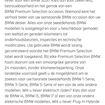
liever voor een BMW 320i? Kies dan voor zekerheid,
betrouwbaarheid en het gemak van een
BMW Premium Selection occasion. Niemand kent het
Veiligheid
verhaal beter van uw aanstaande BMW occasion dan uw
BMW dealer. Alles van onze tweedehands BMW
Actieve Voetgangersbescherming
modellen is vastgelegd en voor u beschikbaar gemaakt:
Airbag bestuurder
van leeftijd en gereden kilometers tot
Elektronisch Stabiliteits Programma
onderhoudsbeurten, inspecties en technische
modificaties. Uw gebruikte BMW wordt streng
Akoestische waarschuwing voor voetgangers
gecontroleerd voordat het BMW Premium Selection
label wordt toegekend. Bij elke Premium Selection BMW
hoort daarom ook een omvangrijke garantie van
24 maanden, zonder kilometerbeperking. Onze
landelijke voorraad geeft u de mogelijkheid om te
zoeken naar uw favoriete tweedehands BMW 1-Serie,
BMW 3-Serie, BMW 5-Serie of een van de vele andere
modellen. Wilt u liever elektrisch rijden? Kies dan voor
de BMW i4, BMW i5, BMW i7 of een van onze andere
elektrische BMW modellen. Wilt u liever Plug-in Hybride