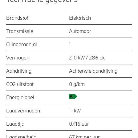
Brandstof
Elektrisch
Transmissie
Automaat
Cilinderaantal
1
Vermogen
210 kW / 286 pk
Aandrijving
Achterwielaandrijving
CO2 uitstoot
0 g/km
Energielabel
Laadvermogen
11 kW
Laadtijd
07:16 uur
Laadsnelheid
67 km per uur