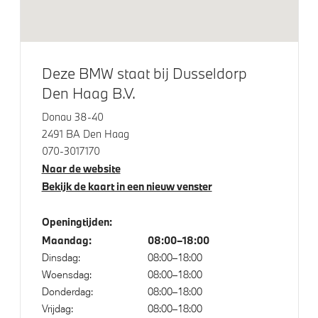
LED achterlichten
LED-dagrijverlichting
LED koplampen
Deze BMW staat bij Dusseldorp
Adaptieve LED koplampen
Den Haag B.V.
Extra getint glas
Donau 38-40
2491 BA Den Haag
Klimaatbeheersing
070-3017170
Naar de website
2-zone aut.airconditioning
Bekijk de kaart in een nieuw venster
Openingtijden:
Elektrische voorzieningen
Maandag:
08:00–18:00
Dinsdag:
08:00–18:00
Driving Assistant Professional
Woensdag:
08:00–18:00
Buitenspiegels elektrisch inklapbaar
Donderdag:
08:00–18:00
Vrijdag:
08:00–18:00
Comfort Access