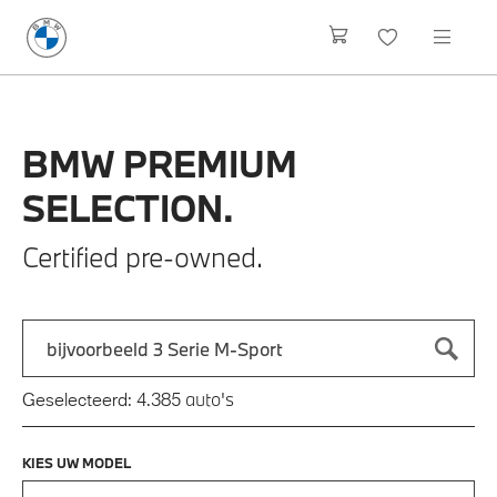
BMW
PREMIUM
SELECTION.
Certified pre-owned.
Zoek naar een automodel, bijvoorbeeld 3 Serie M-Sport
Typ een automodel in en druk op enter om te zoeken
auto's
Geselecteerd:
4.385
KIES UW MODEL