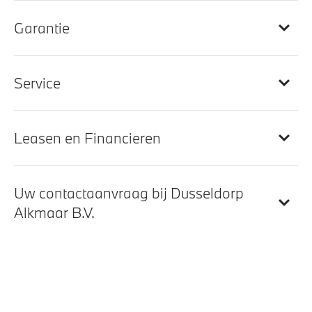
M Sportstuurwiel met leder bekleed
Elektrisch verstelbare lendensteun voor bestuurder
Garantie
en passagier
Sportstuur
Service
Automatische dimmende binnenspiegel
M Interieurlijsten Rhombicle Anthrazit
Elektrisch verwarmde voorstoelen
Leasen en Financieren
BMW Widescreen Display
Uw contactaanvraag bij Dusseldorp
Entertainment en communicatie
Alkmaar B.V.
BMW TeleServices
BMW Live Cockpit Plus
Hifi System
Curved Display