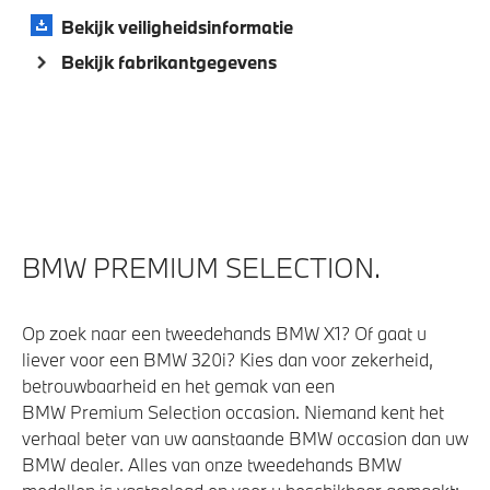
Parking Assistant
Bekijk veiligheidsinformatie
Comfort Access
Bekijk fabrikantgegevens
Buitenspiegels elektrisch inklapbaar
Bandenspanningsweergavesysteem
Automatisch dimmende binnen- en buitenspiegel
bestuurderzijde
Alarmsysteem klasse 3 (VbV/SCM)
BMW PREMIUM SELECTION.
Parkeer assistent
Op zoek naar een tweedehands BMW X1? Of gaat u
Aandrijving en onderstel
liever voor een BMW 320i? Kies dan voor zekerheid,
betrouwbaarheid en het gemak van een
Kilometertacho
BMW Premium Selection occasion. Niemand kent het
M Sportonderstel
verhaal beter van uw aanstaande BMW occasion dan uw
BMW dealer. Alles van onze tweedehands BMW
Sportonderstel