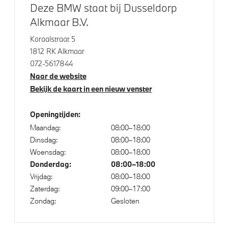
LED achterlichten
Deze BMW staat bij Dusseldorp
Alkmaar B.V.
LED koplampen
M achterspoiler
Koraalstraat 5
1812 RK Alkmaar
072-5617844
Klimaatbeheersing
Naar de website
Bekijk de kaart in een nieuw venster
Automatische 3-zone Airconditioning
Openingtijden:
Maandag:
08:00–18:00
Elektrische voorzieningen
Dinsdag:
08:00–18:00
Woensdag:
08:00–18:00
Achteruitrijcamera
Donderdag:
08:00–18:00
High-beam assistant
Vrijdag:
08:00–18:00
Zaterdag:
09:00–17:00
Regensensor
Zondag:
Gesloten
Draadloos oplaadstation
Cruise control