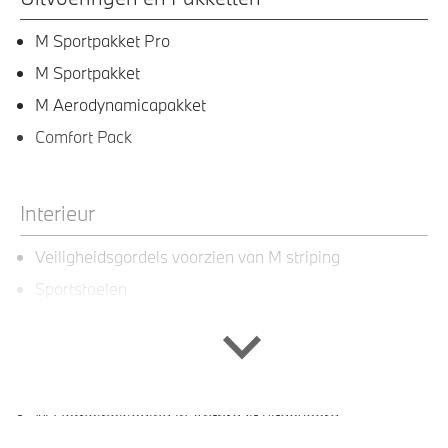
M Sportpakket Pro
M Sportpakket
M Aerodynamicapakket
Comfort Pack
Interieur
Veiligheidsgordels voorzien van M striping
Sportstoelen
Lederen bekleding
Ambiance verlichting
Stuurwielrand verwarmd
M Hemelbekleding in Anthrazit uitgevoerd