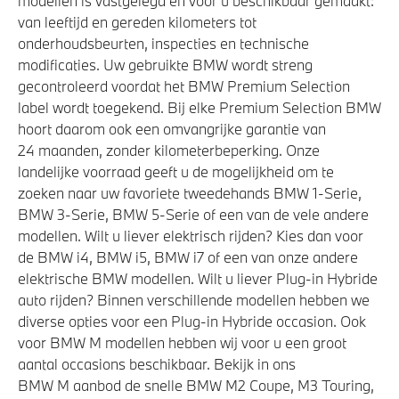
modellen is vastgelegd en voor u beschikbaar gemaakt:
Automatische 8-traps Steptronic sporttransmissie
van leeftijd en gereden kilometers tot
Anti blokkeer systeem
onderhoudsbeurten, inspecties en technische
modificaties. Uw gebruikte BMW wordt streng
Variable Sport Steering
gecontroleerd voordat het BMW Premium Selection
label wordt toegekend. Bij elke Premium Selection BMW
hoort daarom ook een omvangrijke garantie van
Veiligheid
24 maanden, zonder kilometerbeperking. Onze
landelijke voorraad geeft u de mogelijkheid om te
Park Distance Control (PDC) voor en achter
zoeken naar uw favoriete tweedehands BMW 1-Serie,
Elektronisch Stabiliteits Programma
BMW 3-Serie, BMW 5-Serie of een van de vele andere
Actieve Voetgangersbescherming
modellen. Wilt u liever elektrisch rijden? Kies dan voor
de BMW i4, BMW i5, BMW i7 of een van onze andere
Airbag bestuurder
elektrische BMW modellen. Wilt u liever Plug-in Hybride
auto rijden? Binnen verschillende modellen hebben we
diverse opties voor een Plug-in Hybride occasion. Ook
voor BMW M modellen hebben wij voor u een groot
aantal occasions beschikbaar. Bekijk in ons
BMW M aanbod de snelle BMW M2 Coupe, M3 Touring,