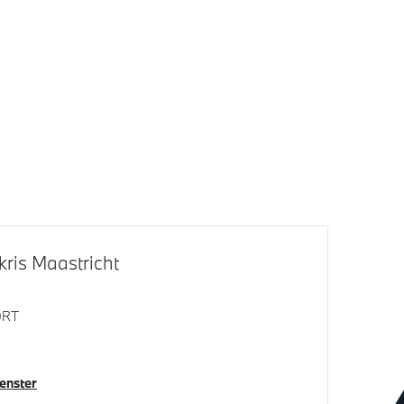
klapbare
Adaptieve LED koplampen
Raamomlijsting M hoogglans Shadow
Line
M Hoogglans Shadow Line met
uitgebreide omvang
ris Maastricht
ORT
venster