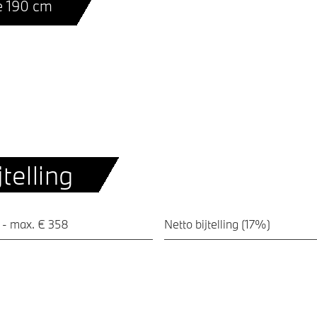
e 190 cm
telling
 - max. € 358
Netto bijtelling (17%)