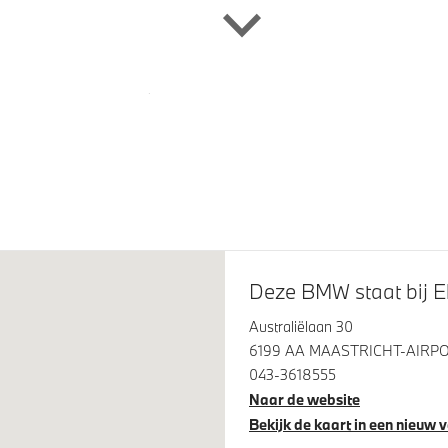
 LM M Aerodynamic (Styling
Trekhaak met elektrisch weg
Bicolor Schwarz Grau
kogel
tremsysteem Rot
M Koplampen Shadow Line
Deze BMW staat bij Ek
Australiëlaan 30
6199 AA MAASTRICHT-AIRP
043-3618555
Naar de website
Bekijk de kaart in een nieuw 