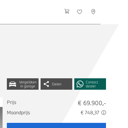
Vergelijken
Contact
Delen
in garage
dealer
€ 69.900,-
Prijs
Maandprijs
€ 748,37