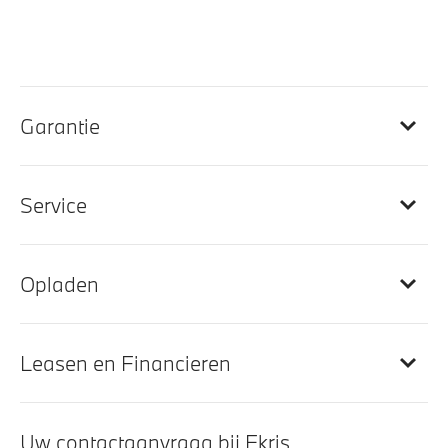
Sportstoelen voor
Multifunctioneel stuurwiel
M Sportstuurwiel met leder bekleed
Ambiance verlichting
Garantie
Leder Vernasca Schwarz stiksel Blau Schwarz
(MANL)
Automatisch dimmende binnenspiegel en
Service
buitenspiegel aan bestuurderszijde
BMW Widescreen Display
M Hemelbekleding in Anthrazit
Opladen
Lederen bekleding
Doorlaadopening
Leasen en Financieren
Entertainment en communicatie
Uw contactaanvraag bij Ekris