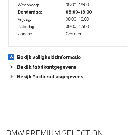
Woensdag:
08:00–18:00
Donderdag:
08:00–18:00
Vrijdag:
08:00–18:00
Veiligheid
Zaterdag:
09:00–17:00
Zondag:
Gesloten
Elektronisch Stabiliteits Programma
Akoestische voetgangersbescherming
Park Distance Control (PDC) voor en achter
Bekijk veiligheidsinformatie
Passagiersairbag
Bekijk fabrikantgegevens
Bekijk *actieradiusgegevens
BMW PREMIUM SELECTION.