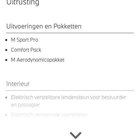
Uitrusting
Uitvoeringen en Pakketten
M Sport Pro
Comfort Pack
M Aerodynamicapakket
Interieur
Elektrisch verstelbare lendensteun voor bestuurder
en passagier
Elektrisch verwarmde voorstoelen
Elektrisch verwarmde voorstoelen en buitenste
zitplaatsen achterin