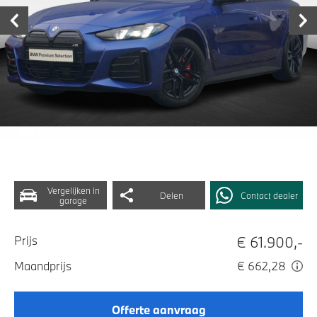
Vergelijken in
Delen
Contact dealer
garage
€ 61.900,-
Prijs
Maandprijs
€ 662,28
Offerte aanvraag