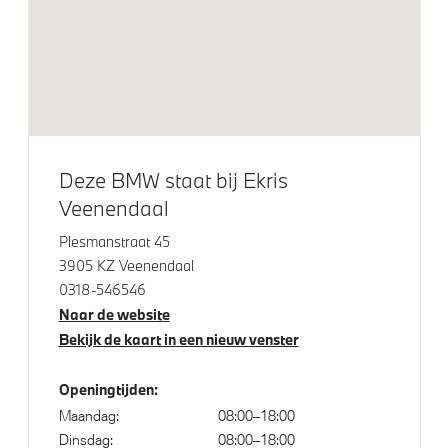
Klimaatbeheersing
Automatische 3-zone Airconditioning
Elektrische voorzieningen
Draadloos oplaadstation
Deze BMW staat bij Ekris
Comfort Access met BMW Digital Key
Veenendaal
Active Cruise Control
Plesmanstraat 45
Parking Assistant
3905 KZ Veenendaal
0318-546546
Regen- en lichtsensor
Naar de website
Servotronic
Bekijk de kaart in een nieuw venster
Openingtijden:
Aandrijving en onderstel
Maandag:
08:00–18:00
Dinsdag:
08:00–18:00
Anti blokkeer systeem