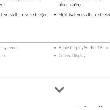
erd
binnenspiegel
ch verstelbare voorstoel(en)
Elektrisch verstelbare stoele
iesysteem
Apple Carplay/Android Auto
stem
Curved Display
glans Shadow Line met
Dakdraagsysteem M Hooggl
eide omvang
Shadow Line
tint glas in
Adaptieve LED koplampen
rtierruiten en achterruit
Raamomlijsting M hoogglan