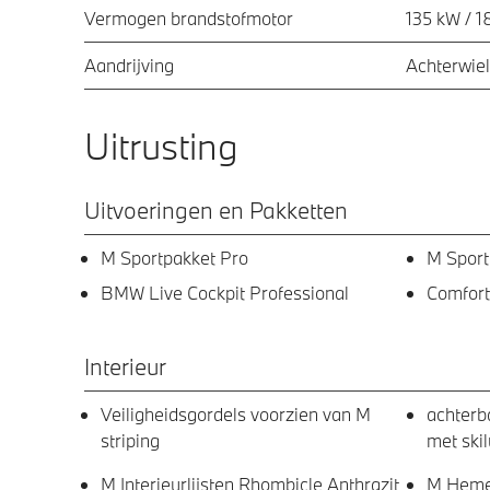
Vermogen brandstofmotor
135 kW / 1
Aandrijving
Achterwiel
Uitrusting
Uitvoeringen en Pakketten
M Sportpakket Pro
M Sport
BMW Live Cockpit Professional
Comfort
Interieur
Veiligheidsgordels voorzien van M
achterb
striping
met skil
M Interieurlijsten Rhombicle Anthrazit
M Hemel