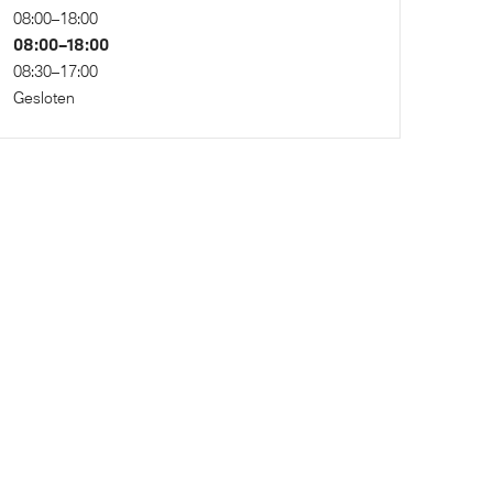
08:00–18:00
onic
Anti blokkeer systeem
08:00–18:00
Flexible Fast Charger 2.0 (Mode 2)
08:30–17:00
Gesloten
rming
Elektronisch Stabiliteits Programma