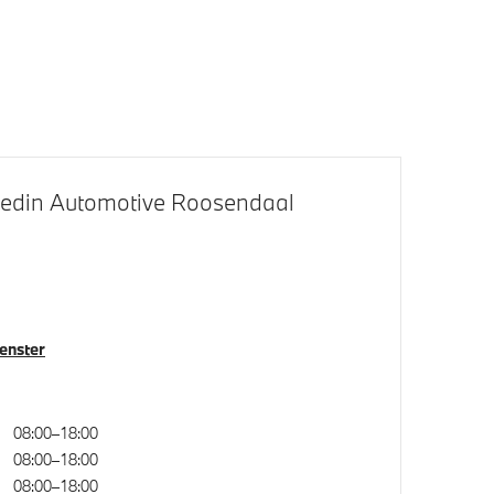
M Koplampen Shadow Line
Hedin Automotive Roosendaal
en- en
Comfort Access
e
Alarmsysteem klasse 3 (VbV/SCM)
venster
Cruise control
Draadloos oplaadstation
08:00–18:00
08:00–18:00
08:00–18:00