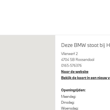
Line
plampen
LED achterlichten
Deze BMW staat bij 
Vlierwerf 2
4704 SB Roosendaal
iegels elektrisch inklapbaar
Automatisch dimmende binn
0165-576376
buitenspiegel bestuurderzijd
Naar de website
Bekijk de kaart in een nieuw 
 assistent
Parking assistant plus
itrijcamera
Driving Assistant
Openingtijden:
Maandag:
Dinsdag:
Woensdag: