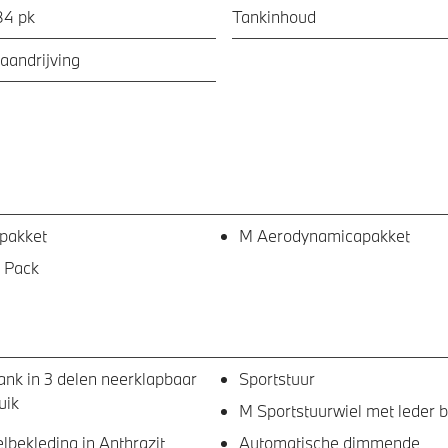
84 pk
Tankinhoud
aandrijving
pakket
M Aerodynamicapakket
 Pack
ank in 3 delen neerklapbaar
Sportstuur
uik
M Sportstuurwiel met leder 
bekleding in Anthrazit
Automatische dimmende