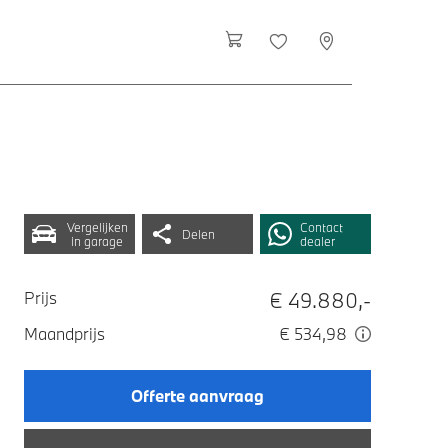
Vergelijken
Contact
Delen
in garage
dealer
€ 49.880,-
Prijs
Maandprijs
€ 534,98
Offerte aanvraag