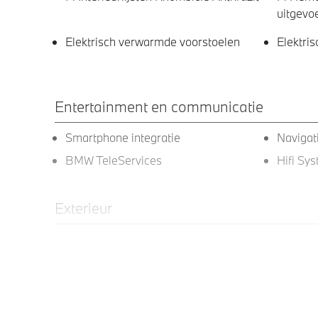
uitgevo
Elektrisch verwarmde voorstoelen
Elektris
Entertainment en communicatie
Smartphone integratie
Navigat
BMW TeleServices
Hifi Sy
Exterieur
18 inch LM Dubbelspaak (styling 848
M Hoog
M) in Bicolor Jet Black
uitgebr
Trekhaak elektrisch uitklapbaar
Extra ge
achterpo