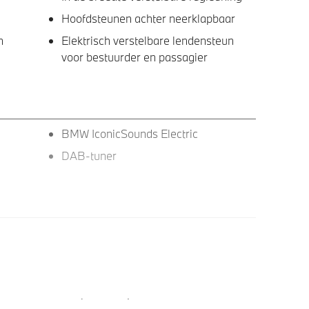
Hoofdsteunen achter neerklapbaar
n
Elektrisch verstelbare lendensteun
voor bestuurder en passagier
BMW IconicSounds Electric
DAB-tuner
ans
Trekhaak met elektrisch wegklapbare
kogel
Glazen panoramadak
s Shadow
M Sportremsysteem Rot