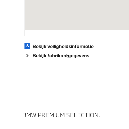
Laadkabel (Mode 3, 22kW)
M Adapt
Variable Sport Steering
Veiligheid
Bekijk veiligheidsinformatie
Bekijk fabrikantgegevens
Akoestische waarschuwing voor
Airbag 
voetgangers
BMW PREMIUM SELECTION.