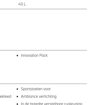
40 L
Innovation Pack
Sportstoelen voor
bekleed
Ambiance verlichting
In de breedte verstelbare rugleuning