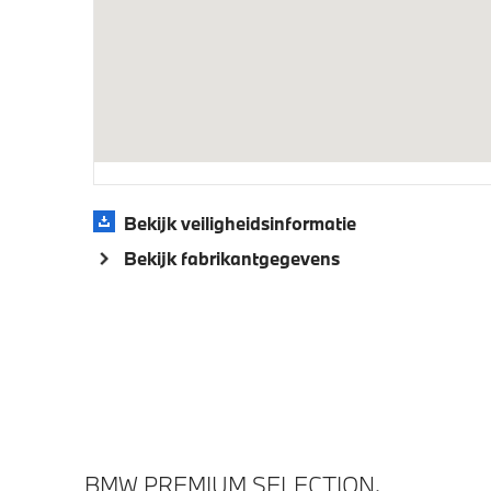
Aandrijving en onderstel
M Adaptief onderstel
Steptro
schakel
Veiligheid
Bekijk veiligheidsinformatie
Isofix bevestiging passagierstoel voor
Actieve
Bekijk fabrikantgegevens
BMW PREMIUM SELECTION.