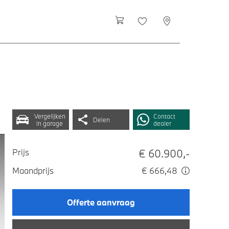
Vergelijken
Contact
Delen
in garage
dealer
€ 60.900,-
Prijs
Maandprijs
€ 666,48
Offerte aanvraag