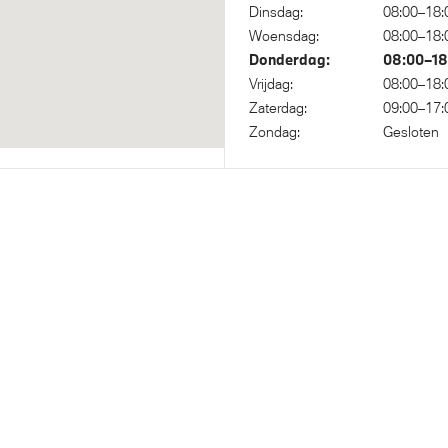
Dinsdag:
08:00–18:
Woensdag:
08:00–18:
Donderdag:
08:00–18
nic transmissie met
Vrijdag:
08:00–18:
paddles aan het stuurwiel
Zaterdag:
09:00–17:
Zondag:
Gesloten
 Voetgangersbescherming