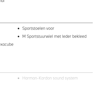
nal
Sportstoelen voor
M Sportstuurwiel met leder bekleed
Hexacube
Harman-Kardon sound system
ing op
M achterspoiler