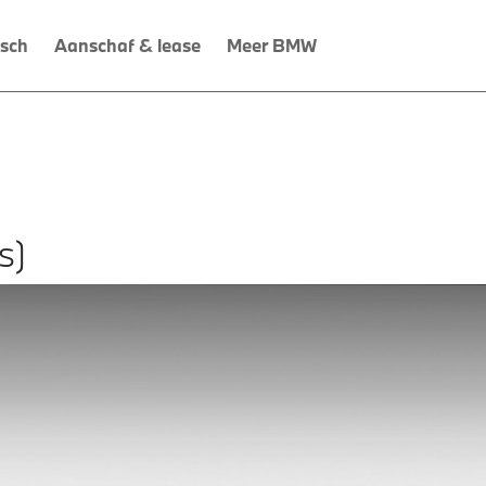
isch
Aanschaf & lease
Meer BMW
s)