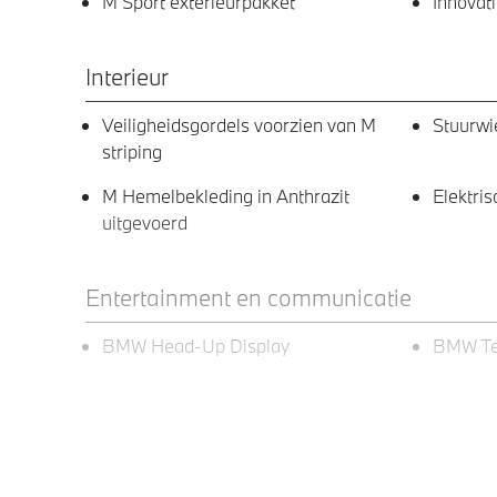
M Sport exterieurpakket
Innovat
Interieur
Veiligheidsgordels voorzien van M
Stuurwi
striping
M Hemelbekleding in Anthrazit
Elektri
uitgevoerd
Entertainment en communicatie
BMW Head-Up Display
BMW Te
Exterieur
Glazen panoramadak
Extra ge
achterpo