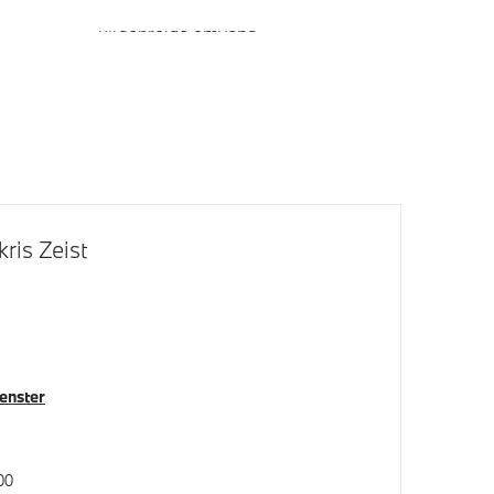
M Hoogglans Shadow Line met
uitgebreide omvang
Raamomlijsting M hoogglans Shadow
Line
ris Zeist
venster
Automatisch dimmende binnen- en
buitenspiegel bestuurderzijde
Comfort Access
00