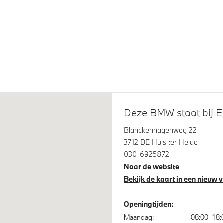
eve LED koplampen
M Sportremsysteem Rot
 LM M Y-spaak (Styling 1085
bit Grey
Deze BMW staat bij Ek
Blanckenhagenweg 22
3712 DE Huis ter Heide
030-6925872
Naar de website
Bekijk de kaart in een nieuw 
spanningsweergavesysteem
Driving Assistant
Openingtijden:
os oplaadstation
Parking assistant plus
Maandag:
08:00–18: