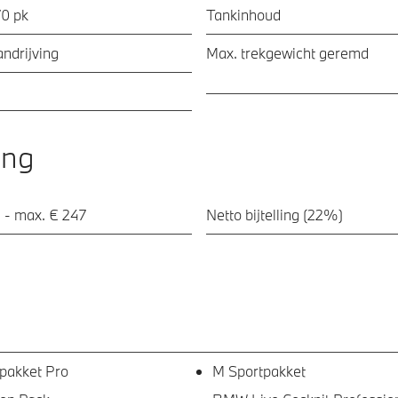
70 pk
Tankinhoud
ndrijving
Max. trekgewicht geremd
ing
 - max. € 247
Netto bijtelling (22%)
pakket Pro
M Sportpakket