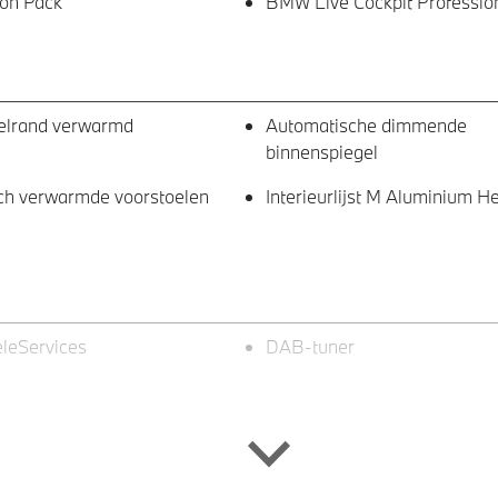
ion Pack
BMW Live Cockpit Professio
elrand verwarmd
Automatische dimmende
binnenspiegel
sch verwarmde voorstoelen
Interieurlijst M Aluminium 
leServices
DAB-tuner
tint glas in
Levering zonder typeaanduid
rtierruiten en achterruit
achterzijde