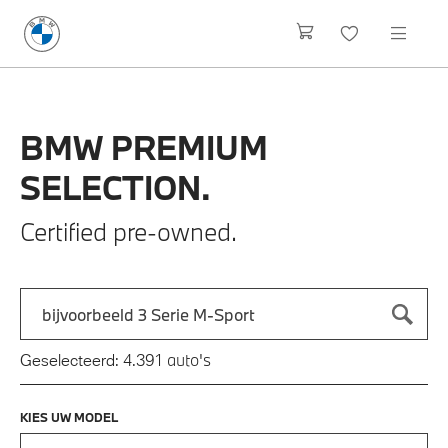
BMW
PREMIUM
SELECTION.
Certified pre-owned.
Zoek naar een automodel, bijvoorbeeld 3 Serie M-Sport
Typ een automodel in en druk op enter om te zoeken
auto's
Geselecteerd:
4.391
KIES UW MODEL