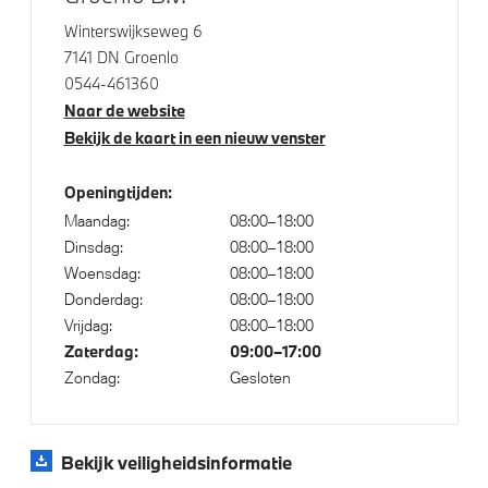
Winterswijkseweg 6
7141 DN Groenlo
Klimaatbeheersing
0544-461360
Naar de website
Automatische 2-zone Airconditioning
Bekijk de kaart in een nieuw venster
Openingtijden:
Elektrische voorzieningen
Maandag:
08:00–18:00
Dinsdag:
08:00–18:00
High-beam assistant
Woensdag:
08:00–18:00
Elektrisch te openen en te sluiten bagageklep
Donderdag:
08:00–18:00
Driving Assistant Professional
Vrijdag:
08:00–18:00
Zaterdag:
09:00–17:00
Draadloos oplaadstation
Zondag:
Gesloten
Parking assistant plus
Comfort Access
Bandenspanningsweergavesysteem
Bekijk veiligheidsinformatie