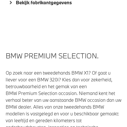
Automatisch dimmende binnen- en buitenspiegel
Bekijk fabrikantgegevens
bestuurderzijde
Alarmsysteem klasse 3 (VbV/SCM)
Aandrijving en onderstel
Kilometertacho
BMW PREMIUM SELECTION.
M Adaptief onderstel
Steptronic transmissie met schakelpaddles aan het
Op zoek naar een tweedehands BMW X1? Of gaat u
stuurwiel
liever voor een BMW 320i? Kies dan voor zekerheid,
betrouwbaarheid en het gemak van een
xDrive - Vierwielaandrijving
BMW Premium Selection occasion. Niemand kent het
verhaal beter van uw aanstaande BMW occasion dan uw
BMW dealer. Alles van onze tweedehands BMW
Veiligheid
modellen is vastgelegd en voor u beschikbaar gemaakt:
van leeftijd en gereden kilometers tot
Isofix bevestiging passagierstoel voor