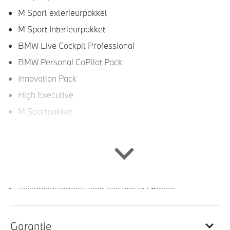
M Sport exterieurpakket
M Sport Interieurpakket
BMW Live Cockpit Professional
BMW Personal CoPilot Pack
Innovation Pack
High Executive
M Sportpakket
Interieur
Actiefstoelen voor
Veiligheidsgordels voorzien van M striping
M Hemelbekleding in Anthrazit uitgevoerd
Sportstuur
Garantie