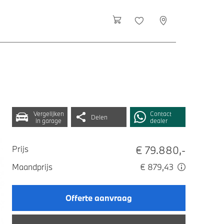
Vergelijken
Contact
Delen
in garage
dealer
€ 79.880,-
Prijs
Maandprijs
€ 879,43
Offerte aanvraag