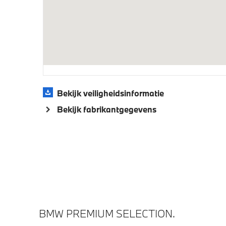
Aandrijving en onderstel
Anti blokkeer systeem
Sporton
Automatische 8-traps Steptronic
sporttransmissie
Bekijk veiligheidsinformatie
Veiligheid
Bekijk fabrikantgegevens
Airbag bestuurder
Actieve
BMW PREMIUM SELECTION.