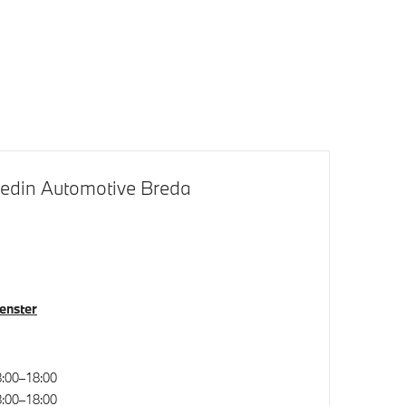
M Sportremsysteem Rot
Hedin Automotive Breda
Comfort Access
systeem
Automatisch dimmende binnen- en
venster
buitenspiegel bestuurderzijde
V/SCM)
Rondomzicht camera
:00–18:00
:00–18:00