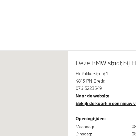
uitgebreide omvang
ijsting M hoogglans Shadow
Deze BMW staat bij 
Huifakkerstraat 1
4815 PN Breda
076-5223549
Assistant
Cruise control
Naar de website
iegels elektrisch inklapbaar
Bandenspanningsweergave
Bekijk de kaart in een nieuw 
ruise Control
Alarmsysteem klasse 3 (Vb
Openingtijden:
Maandag:
08
assistant plus
Regensensor
Dinsdag:
08