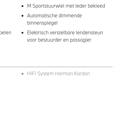
M Sportstuurwiel met leder bekleed
Automatische dimmende
binnenspiegel
oelen
Elektrisch verstelbare lendensteun
voor bestuurder en passagier
HiFi System Harman Kardon
19 inch LM M Dubbelspaak (Styling
995 M)Jet Black
met
M Koplampen Shadow Line