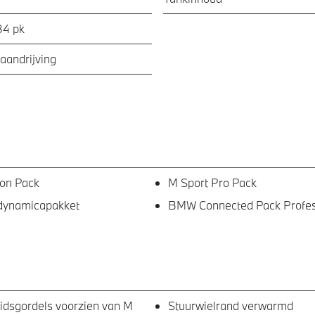
84 pk
aandrijving
ion Pack
M Sport Pro Pack
dynamicapakket
BMW Connected Pack Profes
eidsgordels voorzien van M
Stuurwielrand verwarmd