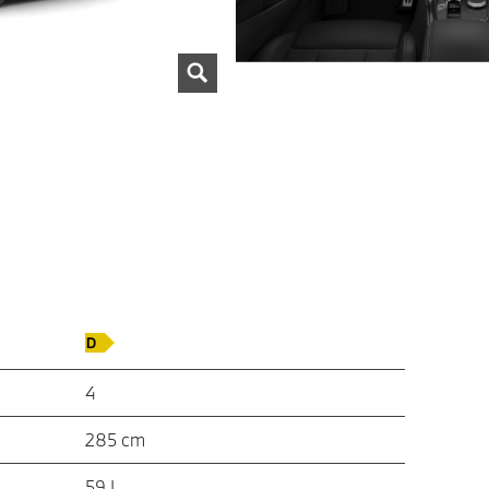
4
285 cm
59 L