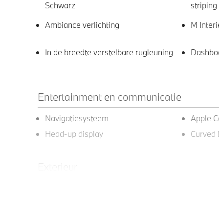
Schwarz
striping
Ambiance verlichting
M Interi
In de breedte verstelbare rugleuning
Dashboa
Entertainment en communicatie
Navigatiesysteem
Apple C
Head-up display
Curved 
Exterieur
Windscherm
LED ach
LED koplampen
Lichtme