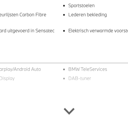
Sportstoelen
eurlijsten Carbon Fibre
Lederen bekleding
rd uitgevoerd in Sensatec
Elektrisch verwarmde voorst
arplay/Android Auto
BMW TeleServices
Display
DAB-tuner
terlichten
LED-dagrijverlichting
talen velgen 17"
M Hoogglans Shadow Line 