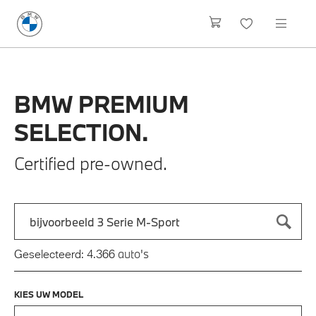
BMW
PREMIUM
SELECTION.
Certified pre-owned.
Zoek naar een automodel, bijvoorbeeld 3 Serie M-Sport
Typ een automodel in en druk op enter om te zoeken
auto's
Geselecteerd:
4.366
KIES UW MODEL