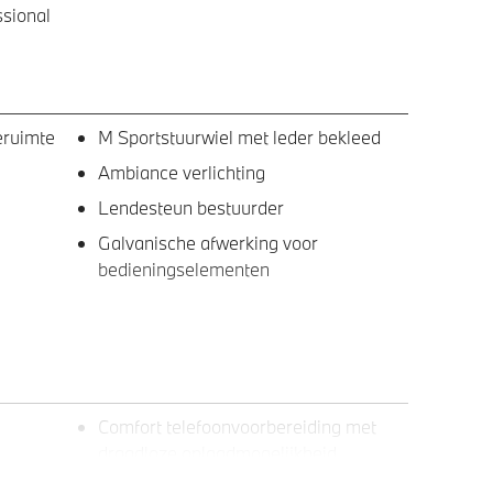
sional
eruimte
M Sportstuurwiel met leder bekleed
Ambiance verlichting
Lendesteun bestuurder
Galvanische afwerking voor
bedieningselementen
Comfort telefoonvoorbereiding met
draadloze oplaadmogelijkheid