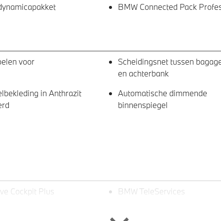
dynamicapakket
BMW Connected Pack Profes
oelen voor
Scheidingsnet tussen bagag
en achterbank
bekleding in Anthrazit
Automatische dimmende
erd
binnenspiegel
e Cockpit Plus
BMW TeleServices