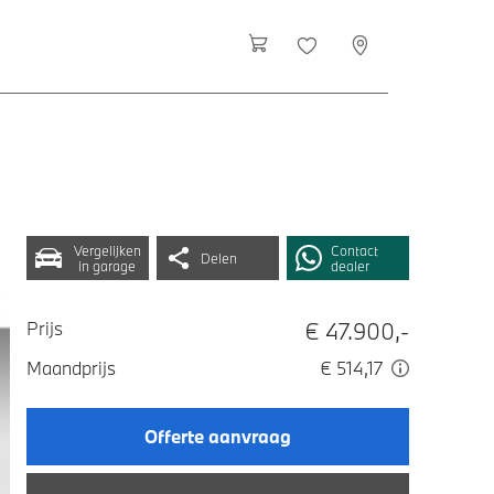
Vergelijken
Contact
Delen
in garage
dealer
€ 47.900,-
Prijs
Maandprijs
€ 514,17
Offerte aanvraag