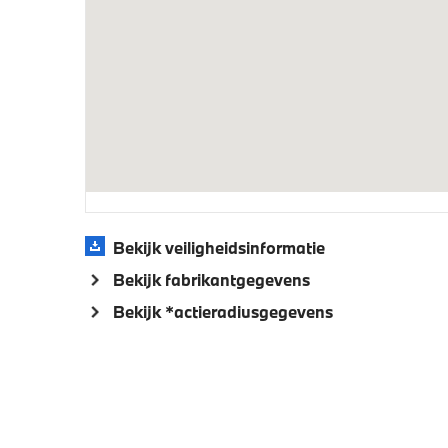
Automatisch dimmende binnen- en
Active C
buitenspiegel bestuurderzijde
Aandrijving en onderstel
Kilometertacho
Automat
sporttr
Bekijk veiligheidsinformatie
Veiligheid
Bekijk fabrikantgegevens
Deactiverings mogelijkheid
Akoesti
Bekijk *actieradiusgegevens
voorpassagiersairbag
voetgan