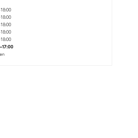
Achteruitrijcamera
–18:00
–18:00
–18:00
–18:00
–18:00
–17:00
Variable Sport Steering
ten
 voor en
Actieve Voetgangersbescherming