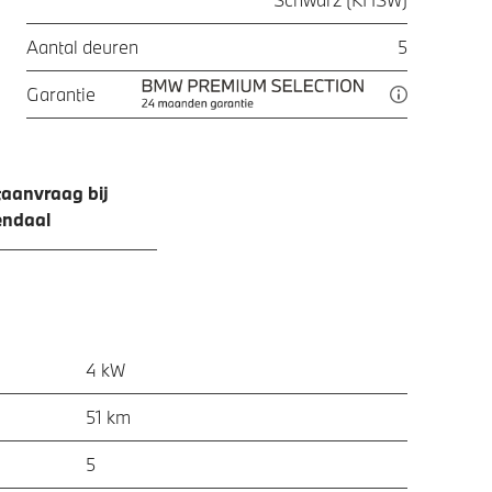
Aantal deuren
5
Garantie
aanvraag bij
endaal
4 kW
51 km
5