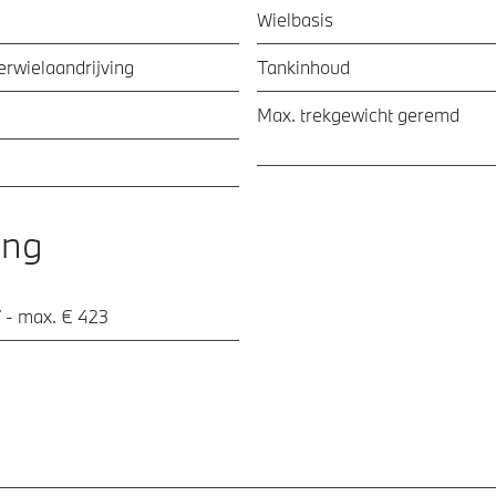
Wielbasis
ierwielaandrijving
Tankinhoud
Max. trekgewicht geremd
ing
 - max. € 423