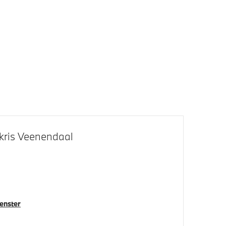
LED-koplampen
Raamomlijsting M hoogglans Shadow
Line
kris Veenendaal
venster
Bandenspanningsweergavesysteem