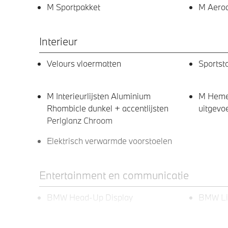
M Sportpakket
M Aero
Interieur
Velours vloermatten
Sportst
M Interieurlijsten Aluminium
M Hemel
Rhombicle dunkel + accentlijsten
uitgevo
Perlglanz Chroom
Elektrisch verwarmde voorstoelen
Entertainment en communicatie
BMW Head-Up Display
BMW Liv
DAB-tuner