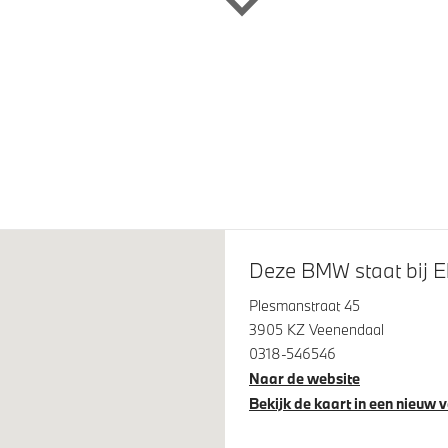
agsysteem M Hoogglans
Glazen panoramadak
 Line
M Carbonschwarz metallic
Deze BMW staat bij E
Plesmanstraat 45
3905 KZ Veenendaal
0318-546546
Naar de website
Bekijk de kaart in een nieuw 
 Access
High-beam assistant