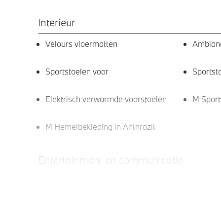
Interieur
Velours vloermatten
Ambianc
Sportstoelen voor
Sportst
Elektrisch verwarmde voorstoelen
M Sport
M Hemelbekleding in Anthrazit
Entertainment en communicatie
Teleservices
Apple C