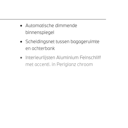
Automatische dimmende
binnenspiegel
Scheidingsnet tussen bagageruimte
en achterbank
Interieurlijsten Aluminium Feinschliff
met accentl. in Perlglanz chroom
ng met
DAB-tuner
id