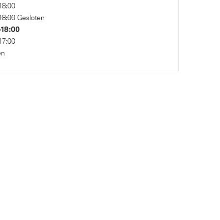
18:00
18:00
Gesloten
–18:00
17:00
en
ogramma
Park Distance Control (PDC) voor en
achter