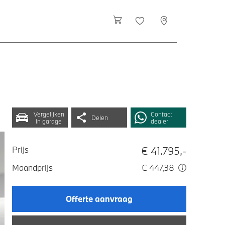
Vergelijken
Contact
Delen
in garage
dealer
€ 41.795,-
Prijs
Maandprijs
€ 447,38
Offerte aanvraag