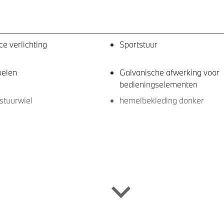
e verlichting
Sportstuur
oelen
Galvanische afwerking voor
bedieningselementen
stuurwiel
hemelbekleding donker
arplay/Android Auto
Comfort telefoonvoorbereidi
draadloze oplaadmogelijkhe