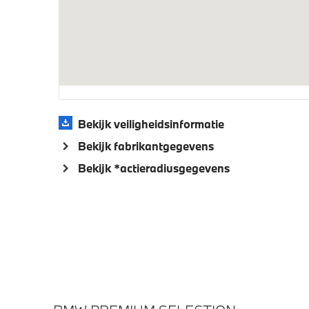
Bandenspanningsweergavesysteem
Automat
buitens
Aandrijving en onderstel
Anti blokkeer systeem
Adaptie
Bekijk veiligheidsinformatie
Bekijk fabrikantgegevens
Veiligheid
Bekijk *actieradiusgegevens
Actieve Voetgangersbescherming
Akoesti
voetgan
Airbag bestuurder