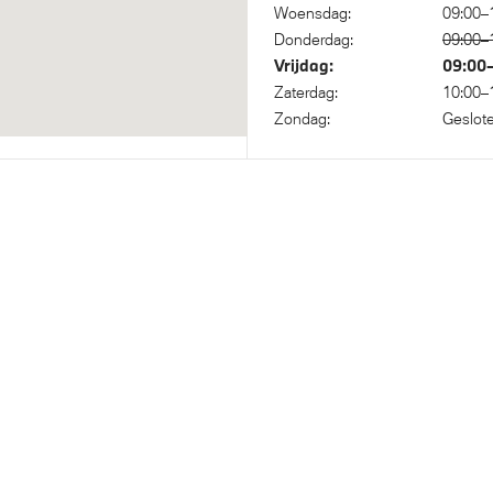
Woensdag:
09:00–
isch dimmende binnen- en
Donderdag:
09:00–
piegel bestuurderzijde
Vrijdag:
09:00
Zaterdag:
10:00–
Zondag:
Geslot
f onderstel
sche waarschuwing voor
Elektronisch Stabiliteits Pr
gers