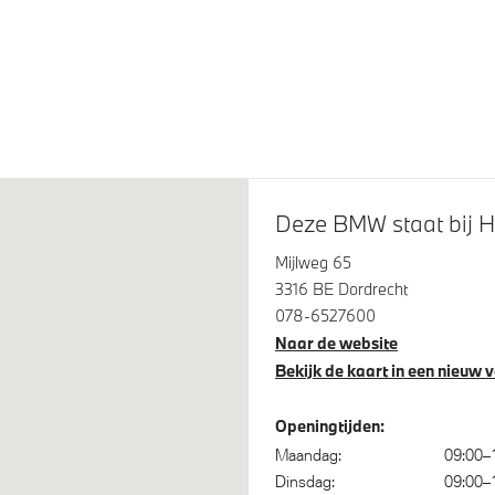
eve LED koplampen
Dakdraagsysteem M Hooggl
Shadow Line
ampen Shadow Line
M Hoogglans Shadow Line 
uitgebreide omvang
plampen
M Carbonschwarz metallic
Deze BMW staat bij H
Mijlweg 65
3316 BE Dordrecht
078-6527600
Naar de website
Bekijk de kaart in een nieuw 
Openingtijden:
am assistant
Parkeer assistent
Maandag:
09:00–
ensor
Driving Assistant Profession
Dinsdag:
09:00–