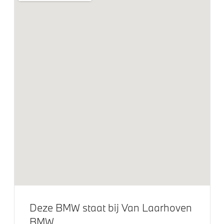
Bandenspanningsweergavesysteem
Comfort Access
Draadloos oplaadstation
Driving Assistant
High-beam assistant
Park Distance Control voor/achter (PDC)
Parkeer assistent
Parking Assistant
Aandrijving en onderstel
Steptronic transmissie met dubbele koppeling
Deze BMW staat bij Van Laarhoven
Veiligheid
BMW