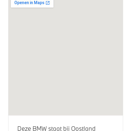
Achteruitrijcamera
Alarmsysteem klasse 3 (VbV/SCM)
Bandenspanningsweergavesysteem
Driving Assistant
Park Distance Control voor/achter (PDC)
Parkeer assistent
Parking Assistant
Aandrijving en onderstel
Kilometertacho
M Adaptief onderstel
Steptronic transmissie met schakelpaddles aan het
stuurwiel
Deze BMW staat bij Oostland