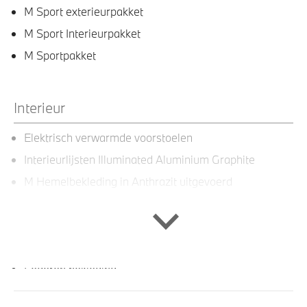
M Sport exterieurpakket
M Sport Interieurpakket
M Sportpakket
Interieur
Elektrisch verwarmde voorstoelen
Interieurlijsten Illuminated Aluminium Graphite
M Hemelbekleding in Anthrazit uitgevoerd
M Sportstuurwiel met leder bekleed
Sportstoelen voor
Sportstuur
Lederen bekleding