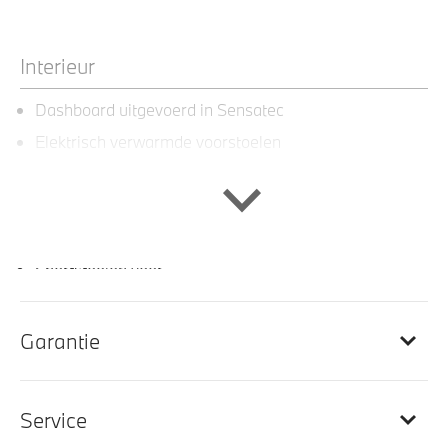
Interieur
Dashboard uitgevoerd in Sensatec
Elektrisch verwarmde voorstoelen
Interieurlijst M Aluminium Hexacube
M Hemelbekleding in Anthrazit uitgevoerd
M Sportstuurwiel met leder bekleed
Sportstoelen voor
Sportstuur
Garantie
Entertainment en communicatie
Service
BMW TeleServices