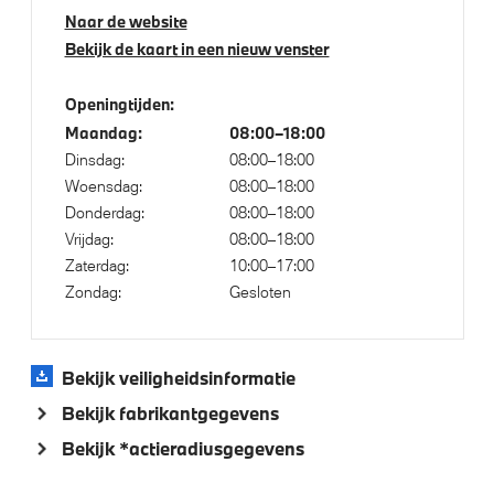
Naar de website
Comfort Access
Bekijk de kaart in een nieuw venster
Bandenspanningsweergavesysteem
Alarmsysteem klasse 3 (VbV/SCM)
Openingtijden:
Maandag:
08:00–18:00
Achteruitrijcamera
Dinsdag:
08:00–18:00
Verwarmde stoelen voor en achter
Woensdag:
08:00–18:00
Donderdag:
08:00–18:00
Vrijdag:
08:00–18:00
Aandrijving en onderstel
Zaterdag:
10:00–17:00
Zondag:
Gesloten
Laadaansluiting AC (wisselstroom) laden
M Sportonderstel
Bekijk veiligheidsinformatie
Sportonderstel
Bekijk fabrikantgegevens
Steptronic transmissie met schakelpaddles aan het
stuurwiel
Bekijk *actieradiusgegevens
Laadkabel (Mode 3, 22kW)