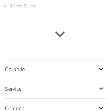
M Sport Edition
Interieur
Lederen bekleding
Travel en Comfort System
Stoel ventilatie voor
Sportstuur
Comfortstoelen voor
Garantie
M Sportstuurwiel met leder bekleed
Interieurlijsten finewood Graublau met accentlijsten
Service
in Dunkelsilber
M Hemelbekleding in Anthrazit uitgevoerd
Opladen