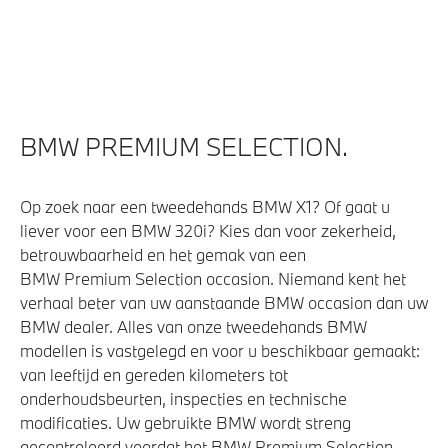
Veiligheid
Akoestische waarschuwing voor voetgangers
Actieve Voetgangersbescherming
BMW PREMIUM SELECTION.
Op zoek naar een tweedehands BMW X1? Of gaat u
liever voor een BMW 320i? Kies dan voor zekerheid,
betrouwbaarheid en het gemak van een
BMW Premium Selection occasion. Niemand kent het
verhaal beter van uw aanstaande BMW occasion dan uw
BMW dealer. Alles van onze tweedehands BMW
modellen is vastgelegd en voor u beschikbaar gemaakt:
van leeftijd en gereden kilometers tot
onderhoudsbeurten, inspecties en technische
modificaties. Uw gebruikte BMW wordt streng
gecontroleerd voordat het BMW Premium Selection