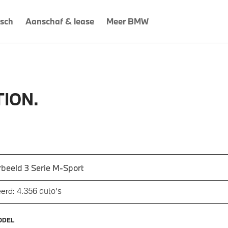
isch
Aanschaf & lease
Meer BMW
ION.
 een automodel, bijvoorbeeld 3 Serie M-Sport
utomodel in en druk op enter om te zoeken
auto's
erd:
4.356
ODEL