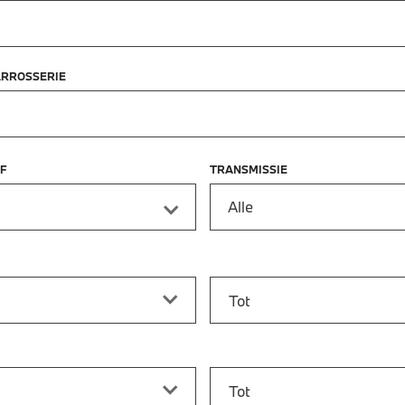
ARROSSERIE
F
TRANSMISSIE
Alle
f
Prijs tot
vanaf
Bouwjaar tot