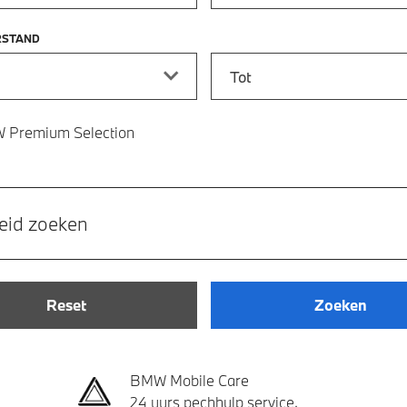
RSTAND
stand vanaf
Kilometerstand tot
 Premium Selection
eid zoeken
Reset
Zoeken
BMW Mobile Care
24 uurs pechhulp service.