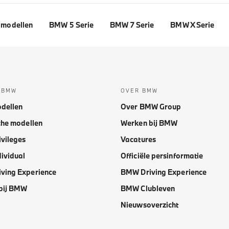
modellen
BMW 5 Serie
BMW 7 Serie
BMW X Serie
 BMW
OVER BMW
dellen
Over BMW Group
che modellen
Werken bij BMW
vileges
Vacatures
ividual
Officiële persinformatie
ving Experience
BMW Driving Experience
bij BMW
BMW Clubleven
Nieuwsoverzicht