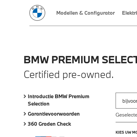
Modellen & Configurator
Elektr
BMW
PREMIUM
SELECT
Certified pre-owned.
Introductie BMW Premium
Zoek naar
Selection
Typ een a
Garantievoorwaarden
Geselecte
360 Graden Check
KIES UW M