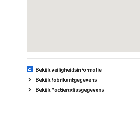
buitens
Aandrijving en onderstel
Laadkabel (Mode 3, 22kW)
Veiligheid
Bekijk veiligheidsinformatie
Akoestische waarschuwing voor
Actieve
Bekijk fabrikantgegevens
voetgangers
Bekijk *actieradiusgegevens