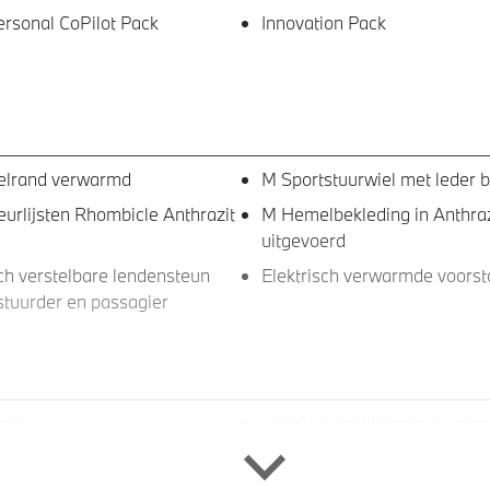
sonal CoPilot Pack
Innovation Pack
elrand verwarmd
M Sportstuurwiel met leder 
eurlijsten Rhombicle Anthrazit
M Hemelbekleding in Anthraz
uitgevoerd
sch verstelbare lendensteun
Elektrisch verwarmde voorst
stuurder en passagier
ner
HiFi System Harman Kardon