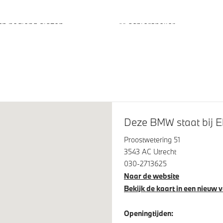
sch bediend glazen
M achterspoiler
/kanteldak
tremsysteem Rot
Adaptieve LED koplampen
tint glas in
rtierruiten en achterruit
Deze BMW staat bij Ek
Proostwetering 51
3543 AC Utrecht
030-2713625
Naar de website
Bekijk de kaart in een nieuw 
am assistant
Draadloos oplaadstation
Openingtijden:
isch dimmende binnen- en
Alarmsysteem klasse 3 (Vb