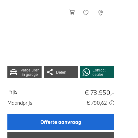
Vergelijken
Contact
Delen
in garage
dealer
€ 73.950,-
Prijs
Maandprijs
€ 790,62
Offerte aanvraag