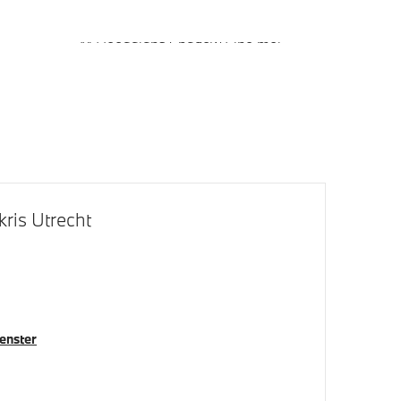
M Hoogglans Shadow Line met
uitgebreide omvang
Raamomlijsting M hoogglans Shadow
Line
ris Utrecht
venster
Comfort Access
V/SCM)
Parking assistant plus