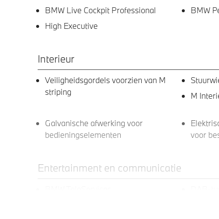
BMW Live Cockpit Professional
BMW Per
High Executive
Interieur
Veiligheidsgordels voorzien van M
Stuurwi
striping
M Interi
Galvanische afwerking voor
Elektri
bedieningselementen
voor be
Entertainment en communicatie
BMW TeleServices
DAB-tu