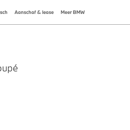
isch
Aanschaf & lease
Meer BMW
oupé