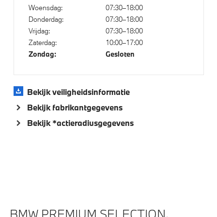
Woensdag:
07:30–18:00
Automatisch dimmende binnen- en buitenspiegel
Donderdag:
07:30–18:00
bestuurderzijde
Vrijdag:
07:30–18:00
Driving Assistant Professional
Zaterdag:
10:00–17:00
Parking assistant plus
Zondag:
Gesloten
Comfort Access
Alarmsignaal (Intern)
Bekijk veiligheidsinformatie
Bandenspanningsweergavesysteem
Bekijk fabrikantgegevens
Bekijk *actieradiusgegevens
Aandrijving en onderstel
Adaptief onderstel
Kilometertacho
Veiligheid
BMW PREMIUM SELECTION.