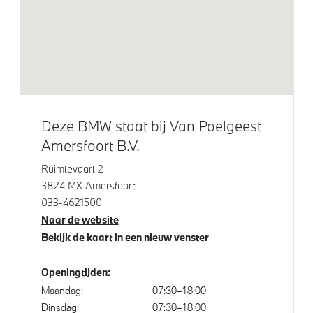
M Hoogglans Shadow Line
Adaptieve LED koplampen
20 inch LM aerodynamisch (Styling 890 M) in
Bicolor Jet Black
Dakdraagsysteem M Hoogglans Shadow Line
Zonder exterieur design details
Deze BMW staat bij Van Poelgeest
Amersfoort B.V.
Klimaatbeheersing
Ruimtevaart 2
3824 MX Amersfoort
Automatische airconditioning 2-zone
033-4621500
Naar de website
Bekijk de kaart in een nieuw venster
Elektrische voorzieningen
Openingtijden:
High-beam assistant
Maandag:
07:30–18:00
Alarmsysteem klasse 3 (VbV/SCM)
Dinsdag:
07:30–18:00