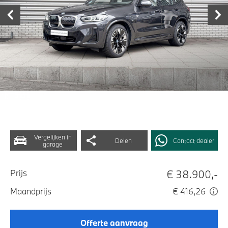
Vergelijken in
Delen
Contact dealer
garage
€ 38.900,-
Prijs
Maandprijs
€ 416,26
Offerte aanvraag