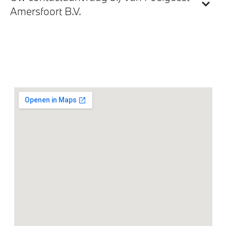
Amersfoort B.V.
Entertainment en communicatie
HiFi System Harman Kardon
Comfort telefoonvoorbereiding met draadloze
oplaadmogelijkheid
DAB-tuner
BMW IconicSounds Electric
BMW Head-Up Display
Teleservices
BMW Gesture Control
Exterieur
Geluidswerende ramen