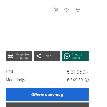
Vergelijken
Contact
Delen
in garage
dealer
€ 31.950,-
Prijs
Maandprijs
€ 349,59
Offerte aanvraag