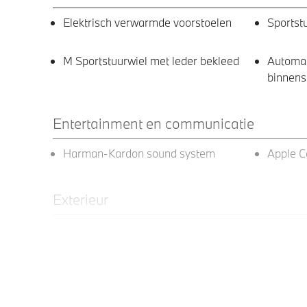
Elektrisch verwarmde voorstoelen
Sportst
M Sportstuurwiel met leder bekleed
Automa
binnens
Entertainment en communicatie
Harman-Kardon sound system
Apple C
Exterieur
18 inch LM M Y-spaak (Styling 975 M)
Adapti
in Bicolor Midnight Grey
LED-dag