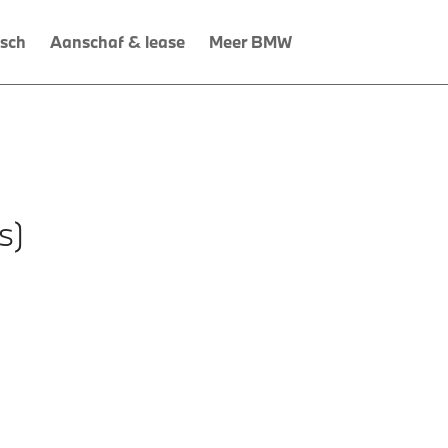
isch
Aanschaf & lease
Meer BMW
s)