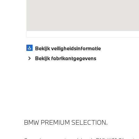
Veiligheid
Isofix bevestiging passagierstoel voor
Airbag 
Bekijk veiligheidsinformatie
Bekijk fabrikantgegevens
BMW PREMIUM SELECTION.