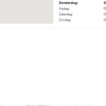
Donderdag:
0
Vrijdag:
0
Zaterdag:
0
Zondag:
G
bestuurder
Actieve Voetgangersbesche