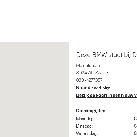
am assistant
Driving Assistant
Deze BMW staat bij D
ontrol
Achteruitrijcamera
Molenland 4
spanningsweergavesysteem
Automatisch dimmende binn
8024 AL Zwolle
buitenspiegel bestuurderzijd
038-4277357
Naar de website
 Access
Bekijk de kaart in een nieuw 
Openingtijden:
Maandag:
0
ertacho
Steptronic transmissie met
Dinsdag:
0
schakelpaddles aan het stuu
Woensdag:
0