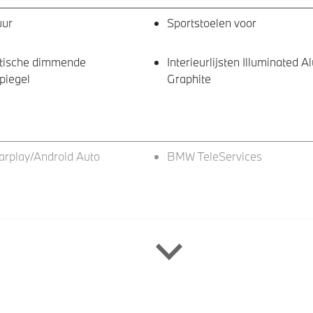
uur
Sportstoelen voor
tische dimmende
Interieurlijsten Illuminated 
piegel
Graphite
arplay/Android Auto
BMW TeleServices
eve LED koplampen
Lichtmetalen velgen 17"
rijverlichting
LED achterlichten