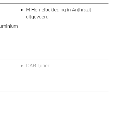
M Hemelbekleding in Anthrazit
uitgevoerd
Aluminium
DAB-tuner
LED koplampen
Raamomlijsting M hoogglans Shadow
Line