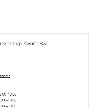
Parkeer assistent
usseldorp Zwolle B.V.
Buitenspiegels elektrisch inklapbaar
en- en
Regensensor
e
Alarmsysteem klasse 3 (VbV/SCM)
venster
8:00–18:00
Elektronisch Sper Differentieel
8:00–18:00
rwiel
Anti blokkeer systeem
8:00–18:00