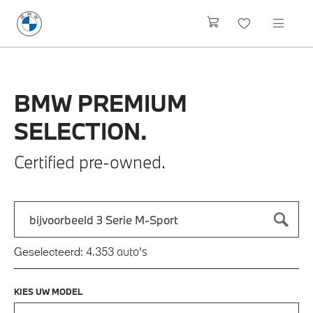
BMW
PREMIUM
SELECTION.
Certified pre-owned.
Zoek naar een automodel, bijvoorbeeld 3 Serie M-Sport
Typ een automodel in en druk op enter om te zoeken
auto's
Geselecteerd:
4.353
KIES UW MODEL