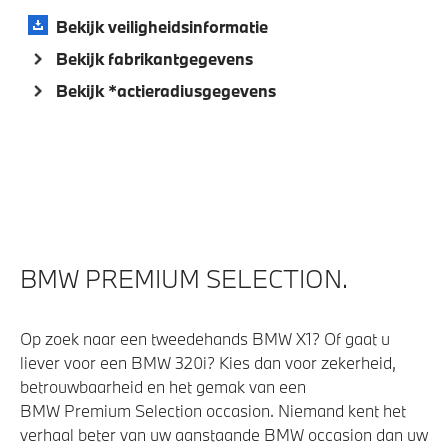
Aandrijving en onderstel
Bekijk veiligheidsinformatie
Bekijk fabrikantgegevens
Flexible Fast Charger 2.0 (Mode 2)
Bekijk *actieradiusgegevens
Kilometertacho
Laadkabel (Mode 3, 11kW)
Automatische 8-traps Steptronic sporttransmissie
Anti blokkeer systeem
Voorbereiding Driving Assistance
BMW PREMIUM SELECTION.
Veiligheid
Op zoek naar een tweedehands BMW X1? Of gaat u
Deactiverings mogelijkheid voorpassagiersairbag
liever voor een BMW 320i? Kies dan voor zekerheid,
Elektronisch Stabiliteits Programma
betrouwbaarheid en het gemak van een
Akoestische waarschuwing voor voetgangers
BMW Premium Selection occasion. Niemand kent het
verhaal beter van uw aanstaande BMW occasion dan uw
Airbag bestuurder