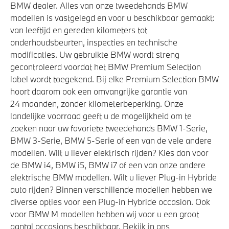
BMW dealer. Alles van onze tweedehands BMW
Park Distance Control (PDC) voor en achter
modellen is vastgelegd en voor u beschikbaar gemaakt:
Actieve Voetgangersbescherming
van leeftijd en gereden kilometers tot
onderhoudsbeurten, inspecties en technische
modificaties. Uw gebruikte BMW wordt streng
gecontroleerd voordat het BMW Premium Selection
label wordt toegekend. Bij elke Premium Selection BMW
hoort daarom ook een omvangrijke garantie van
24 maanden, zonder kilometerbeperking. Onze
landelijke voorraad geeft u de mogelijkheid om te
zoeken naar uw favoriete tweedehands BMW 1-Serie,
BMW 3-Serie, BMW 5-Serie of een van de vele andere
modellen. Wilt u liever elektrisch rijden? Kies dan voor
de BMW i4, BMW i5, BMW i7 of een van onze andere
elektrische BMW modellen. Wilt u liever Plug-in Hybride
auto rijden? Binnen verschillende modellen hebben we
diverse opties voor een Plug-in Hybride occasion. Ook
voor BMW M modellen hebben wij voor u een groot
aantal occasions beschikbaar. Bekijk in ons