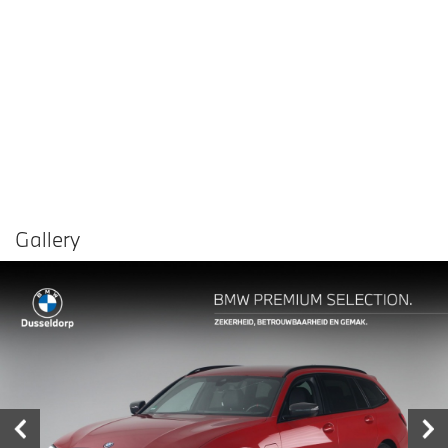
Gallery
Vergelijken in
Delen
Contact dealer
garage
€ 36.450,-
Prijs