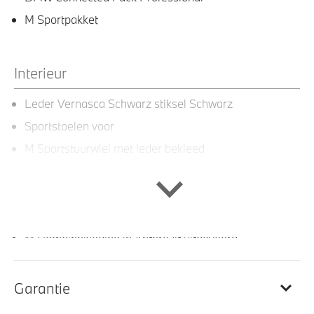
M Sportpakket
Interieur
Leder Vernasca Schwarz stiksel Schwarz
Sportstoelen voor
M Sportstuurwiel met leder bekleed
Elektrisch verwarmde voorstoelen
M Interieurlijsten Rhombicle Anthrazit
Ambiance verlichting
M Hemelbekleding in Anthrazit uitgevoerd
Automatische dimmende binnenspiegel
Lederen bekleding
Garantie
Sportstuur