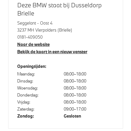
Deze BMW staat bij Dusseldorp
Automatische 2-zone Airconditioning
Brielle
Seggelant - Oost 4
Elektrische voorzieningen
3237 MH Vierpolders (Brielle)
0181-409050
Cruise control
Naar de website
Buitenspiegels elektrisch inklapbaar
Bekijk de kaart in een nieuw venster
Bandenspanningsweergavesysteem
Openingtijden:
Automatisch dimmende binnen- en buitenspiegel
Maandag:
08:00–18:00
bestuurderzijde
Dinsdag:
08:00–18:00
Alarmsignaal (Intern)
Woensdag:
08:00–18:00
Alarmsysteem klasse 3 (VbV/SCM)
Donderdag:
08:00–18:00
Vrijdag:
08:00–18:00
Regensensor
Zaterdag:
09:00–17:00
Comfort Access
Zondag:
Gesloten