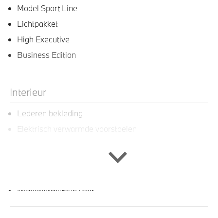
Model Sport Line
Lichtpakket
High Executive
Business Edition
Interieur
Lederen bekleding
Elektrisch verwarmde voorstoelen
Multifunctioneel stuurwiel
Sportstoelen voor
Sportstuurwiel met leer bekleed
Middenarmsteun voor
M Hemelbekleding in Anthrazit uitgevoerd