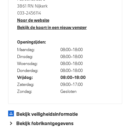
Cruise control
3861 RN Nijkerk
Bandenspanningsweergavesysteem
033-2456114
Naar de website
Bekijk de kaart in een nieuw venster
Aandrijving en onderstel
Openingtijden:
Kilometertacho
Maandag:
08:00–18:00
Dinsdag:
08:00–18:00
Woensdag:
08:00–18:00
Veiligheid
Donderdag:
08:00–18:00
Vrijdag:
08:00–18:00
Akoestische waarschuwing veiligheidsgordel
Zaterdag:
09:00–17:00
Actieve Voetgangersbescherming
Zondag:
Gesloten
Bekijk veiligheidsinformatie
Bekijk fabrikantgegevens