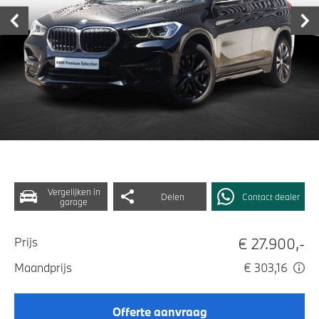
Vergelijken in
Delen
Contact dealer
garage
€ 27.900,-
Prijs
Maandprijs
€ 303,16
Offerte aanvraag