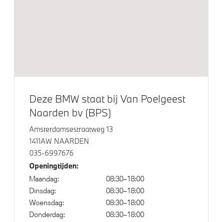
Aandrijving en onderstel
Adaptief M onderstel
Anti blokkeer systeem
Veiligheid
Deze BMW staat bij Van Poelgeest
Akoestische voetgangersbescherming
Naarden bv (BPS)
Elektronisch Stabiliteits Programma
Amsterdamsestraatweg 13
Passagiersairbag
1411AW NAARDEN
035-6997676
Openingtijden:
Maandag:
08:30–18:00
Dinsdag:
08:30–18:00
Woensdag:
08:30–18:00
Donderdag:
08:30–18:00