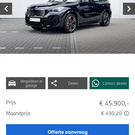
Vergelijken in
Delen
Contact dealer
garage
€ 45.900,-
Prijs
Maandprijs
€ 490,20
Offerte aanvraag