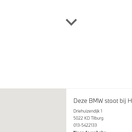
k met elektrisch wegklapbare
Dakdraagsysteem M Hooggl
Shadow Line
swerende ramen
Glazen panoramadak
plampen
LED achterlichten
Deze BMW staat bij H
Driehuizendijk 1
5022 KD Tilburg
013-5422133