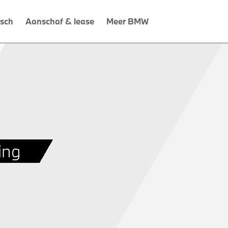
isch
Aanschaf & lease
Meer BMW
ing