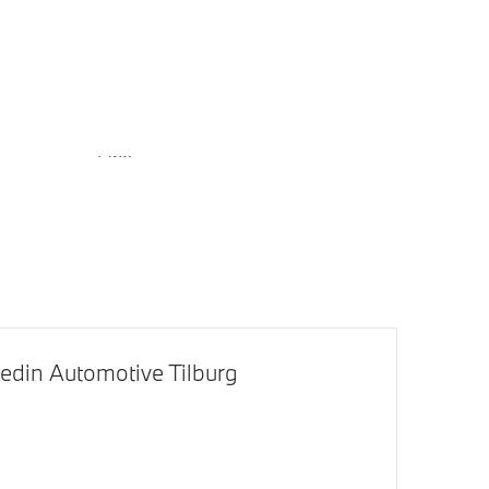
ans
Trekhaak elektrisch uitklapbaar
Raamomlijsting M hoogglans Shadow
Line
19 inch LM Dubbelspaak (styling 791
M) Bicolor Jet Black
edin Automotive Tilburg