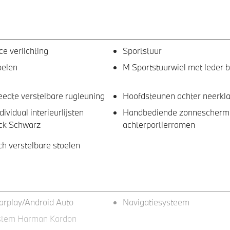
e verlichting
Sportstuur
oelen
M Sportstuurwiel met leder 
eedte verstelbare rugleuning
Hoofdsteunen achter neerkl
vidual interieurlijsten
Handbediende zonnescherm
ck Schwarz
achterportierramen
ch verstelbare stoelen
arplay/Android Auto
Navigatiesysteem
stem Harman Kardon