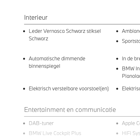
Interieur
Leder Vernasca Schwarz stiksel
Ambianc
Schwarz
Sportst
Automatische dimmende
In de br
binnenspiegel
BMW Indi
Pianola
Elektrisch verstelbare voorstoel(en)
Elektris
Entertainment en communicatie
DAB-tuner
Apple C
BMW Live Cockpit Plus
HiFi Sy