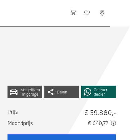
Vergelijken
Contact
Delen
in garage
dealer
€ 59.880,-
Prijs
Maandprijs
€ 640,72