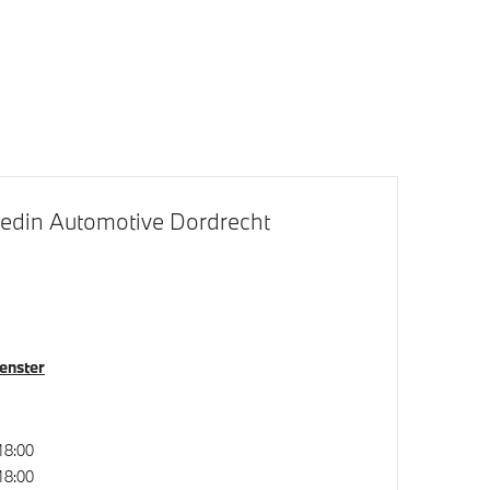
M Koplampen Shadow Line
M Hoogglans Shadow Line met
uitgebreide omvang
s Shadow
LED achterlichten
edin Automotive Dordrecht
LED koplampen
venster
18:00
Driving Assistant Professional
18:00