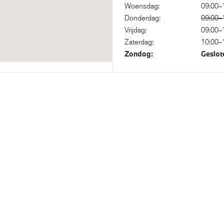
os oplaadstation
Cruise control
Woensdag:
09:00–
Donderdag:
09:00–
 Access
Regensensor
Vrijdag:
09:00–
Zaterdag:
10:00–
Zondag:
Geslot
ief onderstel
Anti blokkeer systeem
 Voetgangersbescherming
Akoestische waarschuwing v
voetgangers