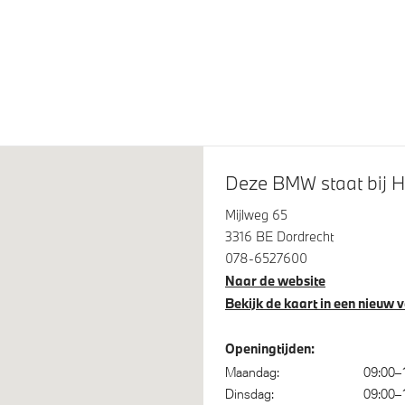
tint glas
Glazen panoramadak
 LM M Dubbelspaak (Styling
M Sportremsysteem Rot
Jet Black
eve LED koplampen
Raamomlijsting M hoogglan
Line
Deze BMW staat bij H
Mijlweg 65
3316 BE Dordrecht
078-6527600
Naar de website
Bekijk de kaart in een nieuw 
Openingtijden:
Maandag:
09:00–
am assistant
Achteruitrijcamera
Dinsdag:
09:00–