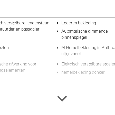
sch verstelbare lendensteun
Lederen bekleding
stuurder en passagier
Automatische dimmende
binnenspiegel
oelen
M Hemelbekleding in Anthraz
uitgevoerd
sche afwerking voor
Elektrisch verstelbare stoele
ngselementen
hemelbekleding donker
iesysteem
Curved Display
arplay/Android Auto