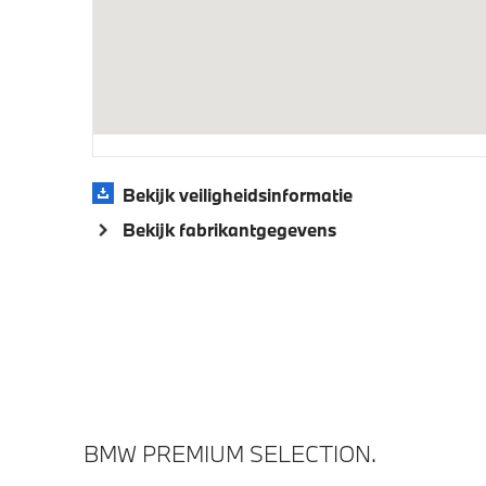
buitenspiegel bestuurderzijde
Draadlo
Parking assistant plus
Comfort
Bandenspanningsweergavesysteem
Aandrijving en onderstel
Bekijk veiligheidsinformatie
Laadkabel (Mode 3, 22kW)
M Adapt
Bekijk fabrikantgegevens
Variable Sport Steering
Veiligheid
Elektronisch Stabiliteits Programma
Actieve
BMW PREMIUM SELECTION.