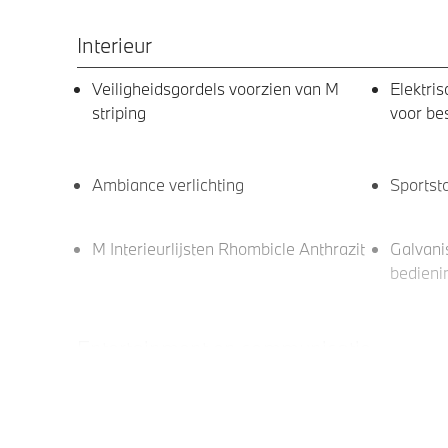
Interieur
Veiligheidsgordels voorzien van M
Elektri
striping
voor be
Ambiance verlichting
Sportst
M Interieurlijsten Rhombicle Anthrazit
Galvani
bedieni
Entertainment en communicatie
BMW TeleServices
Navigat
HiFi System Harman Kardon
Apple C