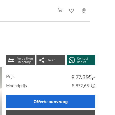
Vergelijken
Contact
Delen
in garage
dealer
€ 77.895,-
Prijs
Maandprijs
€ 832,66
Offerte aanvraag