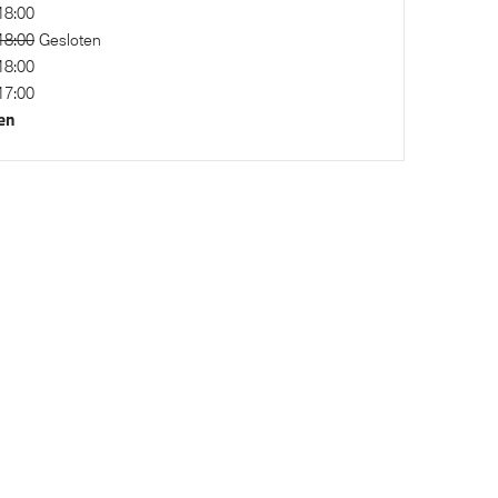
Parkeer assistent
18:00
18:00
Gesloten
Buitenspiegels elektrisch inklapbaar
18:00
17:00
en
Automatische 8-traps Steptronic
sporttransmissie
oor
Airbag bestuurder