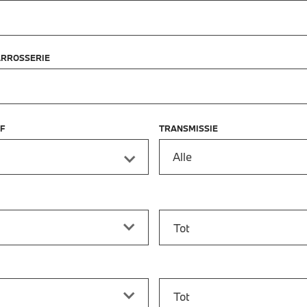
ARROSSERIE
F
TRANSMISSIE
Alle
f
Prijs tot
vanaf
Bouwjaar tot