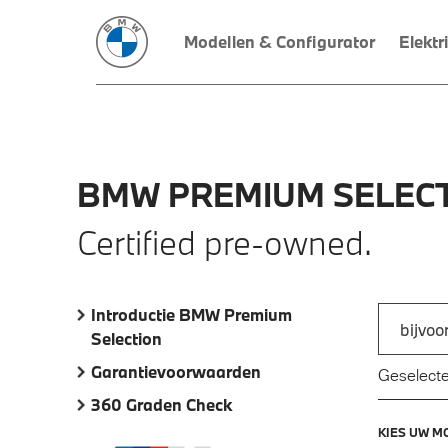
Modellen & Configurator
Elektr
BMW
PREMIUM
SELECT
Certified pre-owned.
Introductie BMW Premium
Zoek naar
Selection
Typ een a
Garantievoorwaarden
Geselecte
360 Graden Check
KIES UW M