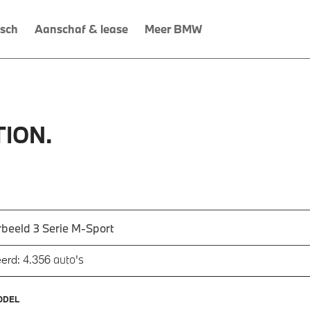
isch
Aanschaf & lease
Meer BMW
ION.
 een automodel, bijvoorbeeld 3 Serie M-Sport
utomodel in en druk op enter om te zoeken
auto's
erd:
4.356
ODEL