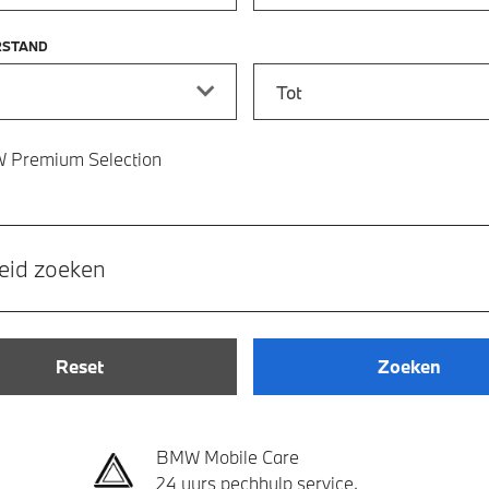
RSTAND
stand vanaf
Kilometerstand tot
 Premium Selection
eid zoeken
Reset
Zoeken
BMW Mobile Care
24 uurs pechhulp service.