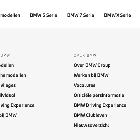
modellen
BMW 5 Serie
BMW 7 Serie
BMW X Serie
 BMW
OVER BMW
dellen
Over BMW Group
che modellen
Werken bij BMW
vileges
Vacatures
ividual
Officiële persinformatie
ving Experience
BMW Driving Experience
bij BMW
BMW Clubleven
Nieuwsoverzicht