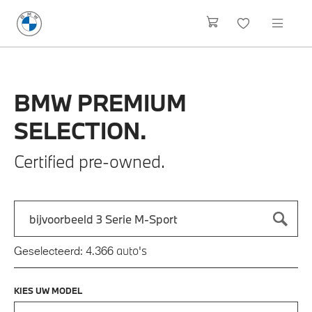
BMW
PREMIUM
SELECTION.
Certified pre-owned.
Zoek naar een automodel, bijvoorbeeld 3 Serie M-Sport
Typ een automodel in en druk op enter om te zoeken
auto's
Geselecteerd:
4.366
KIES UW MODEL