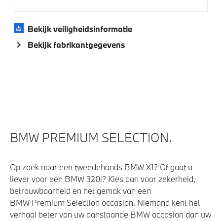
Aandrijving en onderstel
Bekijk veiligheidsinformatie
Automatische 8-traps Steptronic sporttransmissie
Bekijk fabrikantgegevens
Laadkabel (Mode 3, 11kW)
Flexible Fast Charger 2.0 (Mode 2)
M Adaptief onderstel
Anti blokkeer systeem
Variable Sport Steering
BMW PREMIUM SELECTION.
Veiligheid
Op zoek naar een tweedehands BMW X1? Of gaat u
Elektronisch Stabiliteits Programma
liever voor een BMW 320i? Kies dan voor zekerheid,
Akoestische waarschuwing voor voetgangers
betrouwbaarheid en het gemak van een
Airbag bestuurder
BMW Premium Selection occasion. Niemand kent het
verhaal beter van uw aanstaande BMW occasion dan uw
Park Distance Control (PDC) voor en achter