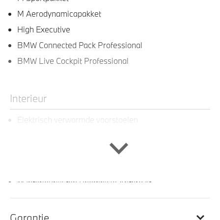
M Aerodynamicapakket
High Executive
BMW Connected Pack Professional
BMW Live Cockpit Professional
Interieur
Elektrisch verwarmde voorstoelen
Sportstuur
Sportstoelen voor
M Sportstuurwiel met leder bekleed
M Interieurlijsten Rhombicle Anthrazit
M Hemelbekleding in Anthrazit uitgevoerd
In de breedte verstelbare rugleuning
Garantie