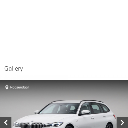
Gallery
Vergelijken in
Delen
Contact dealer
garage
€ 45.880,-
Prijs