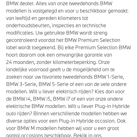
BMW dealer. Alles van onze tweedehands BMW
Deactiverings mogelijkheid voorpassagiersairbag
modellen is vastgelegd en voor u beschikbaar gemaakt:
Actieve Voetgangersbescherming
van leeftijd en gereden kilometers tot
onderhoudsbeurten, inspecties en technische
modificaties. Uw gebruikte BMW wordt streng
gecontroleerd voordat het BMW Premium Selection
label wordt toegekend. Bij elke Premium Selection BMW
hoort daarom ook een omvangrijke garantie van
24 maanden, zonder kilometerbeperking. Onze
landelijke voorraad geeft u de mogelijkheid om te
zoeken naar uw favoriete tweedehands BMW 1-Serie,
BMW 3-Serie, BMW 5-Serie of een van de vele andere
modellen. Wilt u liever elektrisch rijden? Kies dan voor
de BMW i4, BMW i5, BMW i7 of een van onze andere
elektrische BMW modellen. Wilt u liever Plug-in Hybride
auto rijden? Binnen verschillende modellen hebben we
diverse opties voor een Plug-in Hybride occasion. Ook
voor BMW M modellen hebben wij voor u een groot
aantal occasions beschikbaar. Bekijk in ons