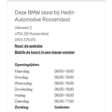
Comfort Access
Buitenspiegels elektrisch inklapbaar
Deze BMW staat bij Hedin
Automotive Roosendaal
High-beam assistant
Bandenspanningsweergavesysteem
Vlierwerf 2
4704 SB Roosendaal
Cruise control
0165-576376
Automatisch dimmende binnen- en buitenspiegel
Naar de website
bestuurderzijde
Bekijk de kaart in een nieuw venster
Alarmsysteem klasse 3 (VbV/SCM)
Driving Assistant Professional
Openingtijden:
Maandag:
08:00–18:00
Draadloos oplaadstation
Dinsdag:
08:00–18:00
Parking Assistant
Woensdag:
08:00–18:00
Regensensor
Donderdag:
08:00–18:00
Vrijdag:
08:00–18:00
Achteruitrijcamera
Zaterdag:
08:30–17:00
Zondag:
Gesloten