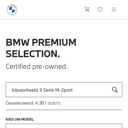
BMW
PREMIUM
SELECTION.
Certified pre-owned.
Zoek naar een automodel, bijvoorbeeld 3 Serie M-Sport
Typ een automodel in en druk op enter om te zoeken
auto's
Geselecteerd:
4.361
KIES UW MODEL