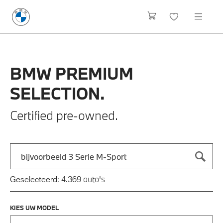
BMW
PREMIUM
SELECTION.
Certified pre-owned.
Zoek naar een automodel, bijvoorbeeld 3 Serie M-Sport
Typ een automodel in en druk op enter om te zoeken
auto's
Geselecteerd:
4.369
KIES UW MODEL