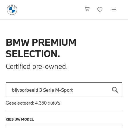
BMW
PREMIUM
SELECTION.
Certified pre-owned.
Zoek naar een automodel, bijvoorbeeld 3 Serie M-Sport
Typ een automodel in en druk op enter om te zoeken
auto's
Geselecteerd:
4.350
KIES UW MODEL