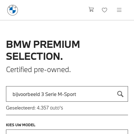
BMW
PREMIUM
SELECTION.
Certified pre-owned.
Zoek naar een automodel, bijvoorbeeld 3 Serie M-Sport
Typ een automodel in en druk op enter om te zoeken
auto's
Geselecteerd:
4.357
KIES UW MODEL