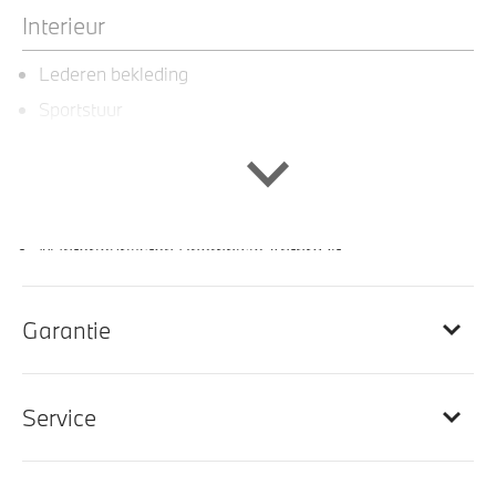
Interieur
Lederen bekleding
Sportstuur
Sportstoelen voor
M Sportstuurwiel met leder bekleed
Ambiance verlichting
M Interieurlijsten Rhombicle Anthrazit
M Hemelbekleding in Anthrazit uitgevoerd
Automatische dimmende binnenspiegel
Garantie
Hoofdsteunen achter neerklapbaar
BMW Widescreen Display
Service
Elektrisch verwarmde voorstoelen
Elektrisch verstelbare lendensteun voor bestuurder
en passagier