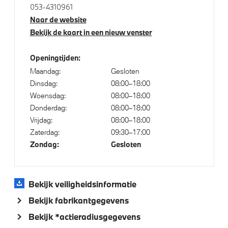
053-4310961
Bandenspanningsweergavesysteem
Naar de website
Automatisch dimmende binnen- en buitenspiegel
Bekijk de kaart in een nieuw venster
bestuurderzijde
Alarmsysteem klasse 3 (VbV/SCM)
Openingtijden:
Maandag:
Gesloten
Parking Assistant
Dinsdag:
08:00–18:00
Achteruitrijcamera
Woensdag:
08:00–18:00
Donderdag:
08:00–18:00
Vrijdag:
08:00–18:00
Aandrijving en onderstel
Zaterdag:
09:30–17:00
Zondag:
Gesloten
Laadkabel (Mode 3, 22kW)
Automatische 8-traps Steptronic sporttransmissie
Bekijk veiligheidsinformatie
Voorbereiding Driving Assistance
Bekijk fabrikantgegevens
Bekijk *actieradiusgegevens
Veiligheid