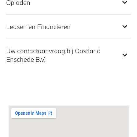
Opladen
Doorlaadopening
Leasen en Financieren
Entertainment en communicatie
BMW Live Cockpit Plus
Uw contactaanvraag bij Oostland
BMW TeleServices
Enschede B.V.
Curved Display
DAB-tuner
Exterieur
18 inch LM M Dubbelspaak (Styling 848M) Bicolor
Elektrisch glazen schuif-/kanteldak
Raamomlijsting M hoogglans Shadow Line