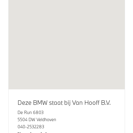
Handbediende zonneschermen voor
achterportierramen
Entertainment en communicatie
BMW Gesture Control
BMW TeleServices
Bowers & Wilkins Diamond Surround Sound
Systeem
Curved Display
DAB-tuner
Deze BMW staat bij Van Hooff B.V.
Head-up display
De Run 6803
5504 DW Veldhoven
Exterieur
040-2532283