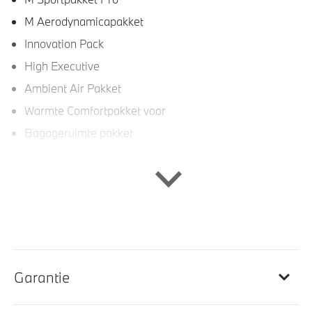
M Aerodynamicapakket
Innovation Pack
High Executive
Ambient Air Pakket
Warmte Comfortpakket voor
Bagageruimte pakket
Exclusive Pack
Comfort Pack
BMW Live Cockpit Professional
Interieur
Garantie
Lederen bekleding
Glasapplicatie 'CraftedClarity' voor