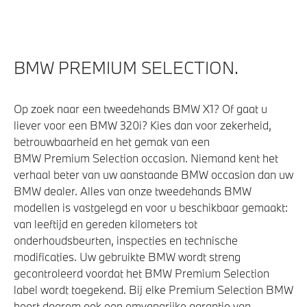
Klimaatbeheersing
5-zone airconditioning met automatische regeling
BMW PREMIUM SELECTION.
Stoelventilatie voor beide voorstoelen
Op zoek naar een tweedehands BMW X1? Of gaat u
Elektrische voorzieningen
liever voor een BMW 320i? Kies dan voor zekerheid,
betrouwbaarheid en het gemak van een
Massagefunctie voor beide voorstoelen
BMW Premium Selection occasion. Niemand kent het
verhaal beter van uw aanstaande BMW occasion dan uw
Parking Assistant Professional
BMW dealer. Alles van onze tweedehands BMW
Soft-Close-Automatic voor portieren
modellen is vastgelegd en voor u beschikbaar gemaakt:
Driving Assistant Professional
van leeftijd en gereden kilometers tot
onderhoudsbeurten, inspecties en technische
Draadloos oplaadstation
modificaties. Uw gebruikte BMW wordt streng
Comfort Access
gecontroleerd voordat het BMW Premium Selection
Bekerhouders met temperatuur functie
label wordt toegekend. Bij elke Premium Selection BMW
hoort daarom ook een omvangrijke garantie van
Bandenspanningsweergavesysteem