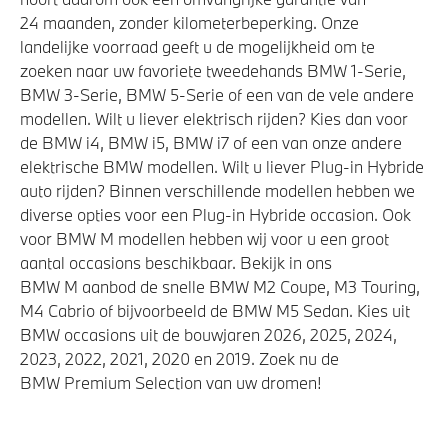
24 maanden, zonder kilometerbeperking. Onze
Verwarmde stoelen voor en achter
landelijke voorraad geeft u de mogelijkheid om te
Alarmsysteem klasse 3 (VbV/SCM)
zoeken naar uw favoriete tweedehands BMW 1-Serie,
BMW 3-Serie, BMW 5-Serie of een van de vele andere
High-beam assistant
modellen. Wilt u liever elektrisch rijden? Kies dan voor
de BMW i4, BMW i5, BMW i7 of een van onze andere
elektrische BMW modellen. Wilt u liever Plug-in Hybride
Aandrijving en onderstel
auto rijden? Binnen verschillende modellen hebben we
diverse opties voor een Plug-in Hybride occasion. Ook
M Sport uitlaatsysteem
voor BMW M modellen hebben wij voor u een groot
Kilometertacho
aantal occasions beschikbaar. Bekijk in ons
Integral Active Steering
BMW M aanbod de snelle BMW M2 Coupe, M3 Touring,
M4 Cabrio of bijvoorbeeld de BMW M5 Sedan. Kies uit
M Sportdifferentieel
BMW occasions uit de bouwjaren 2026, 2025, 2024,
Executive Drive Pro
2023, 2022, 2021, 2020 en 2019. Zoek nu de
Automatische 8-traps Steptronic sporttransmissie
BMW Premium Selection van uw dromen!
xDrive - Vierwielaandrijving