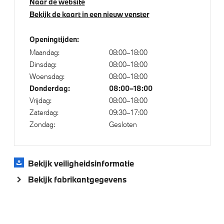
Naar de website
Glazen panoramadak Sky Lounge
Bekijk de kaart in een nieuw venster
BMW Iconic Glow nierengrille
Extra getint glas in achterportierruiten en achterruit
Openingtijden:
Maandag:
08:00–18:00
Extra getint glas
Dinsdag:
08:00–18:00
Raamomlijsting M hoogglans Shadow Line
Woensdag:
08:00–18:00
22 inch LM M V-Spaak (Styling 755 M) in Jet Black
Donderdag:
08:00–18:00
Vrijdag:
08:00–18:00
BMW Iconic Glow kristalkoplampen
Zaterdag:
09:30–17:00
M Carbonschwarz metallic
Zondag:
Gesloten
Dakdraagsysteem M Hoogglans Shadow Line
M Hoogglans Shadow Line met uitgebreide omvang
Bekijk veiligheidsinformatie
Trekhaak met elektrisch wegklapbare kogel
Bekijk fabrikantgegevens
M Sportremsysteem Schwarz
Trekhaak elektrisch uitklapbaar