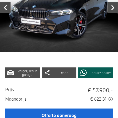
Vergelijken in
Delen
Contact dealer
garage
€ 57.900,-
Prijs
Maandprijs
€ 622,31
Offerte aanvraag