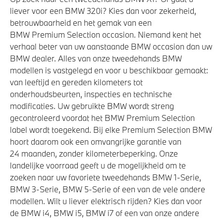
Kilometertacho
liever voor een BMW 320i? Kies dan voor zekerheid,
betrouwbaarheid en het gemak van een
Laadkabel (Mode 3, 22kW)
BMW Premium Selection occasion. Niemand kent het
verhaal beter van uw aanstaande BMW occasion dan uw
BMW dealer. Alles van onze tweedehands BMW
Veiligheid
modellen is vastgelegd en voor u beschikbaar gemaakt:
van leeftijd en gereden kilometers tot
Actieve Voetgangersbescherming
onderhoudsbeurten, inspecties en technische
Akoestische waarschuwing voor voetgangers
modificaties. Uw gebruikte BMW wordt streng
gecontroleerd voordat het BMW Premium Selection
label wordt toegekend. Bij elke Premium Selection BMW
hoort daarom ook een omvangrijke garantie van
24 maanden, zonder kilometerbeperking. Onze
landelijke voorraad geeft u de mogelijkheid om te
zoeken naar uw favoriete tweedehands BMW 1-Serie,
BMW 3-Serie, BMW 5-Serie of een van de vele andere
modellen. Wilt u liever elektrisch rijden? Kies dan voor
de BMW i4, BMW i5, BMW i7 of een van onze andere