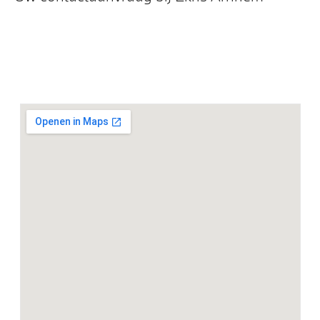
en passagier
Entertainment en communicatie
Hifi System
BMW TeleServices
Curved Display
DAB-tuner
Exterieur
Geluidswerende ramen
Dakdraagsysteem M Hoogglans Shadow Line
Extra getint glas in achterportierruiten en achterruit
18 inch LM Dubbelspaak (styling 848 M) in Bicolor