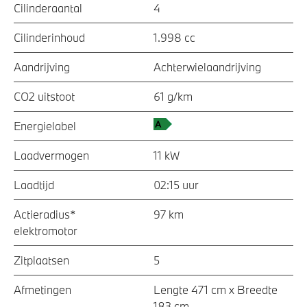
Cilinderaantal
4
Cilinderinhoud
1.998 cc
Aandrijving
Achterwielaandrijving
CO2 uitstoot
61 g/km
Energielabel
Laadvermogen
11 kW
Laadtijd
02:15 uur
Actieradius*
97 km
elektromotor
Zitplaatsen
5
Afmetingen
Lengte 471 cm x Breedte
183 cm