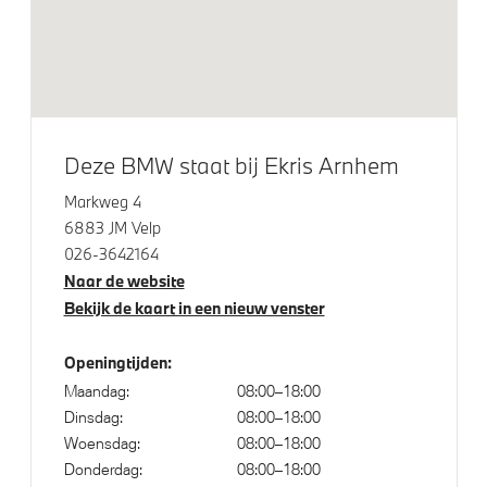
Jet Black
Glazen panoramadak
M Hoogglans Shadow Line met uitgebreide omvang
M Koplampen Shadow Line
M Sportremsysteem Rot
Deze BMW staat bij Ekris Arnhem
Raamomlijsting M hoogglans Shadow Line
Markweg 4
Adaptieve LED koplampen
6883 JM Velp
026-3642164
Trekhaak met elektrisch wegklapbare kogel
Naar de website
Bekijk de kaart in een nieuw venster
Klimaatbeheersing
Openingtijden:
Automatische 3-zone Airconditioning
Maandag:
08:00–18:00
Dinsdag:
08:00–18:00
Woensdag:
08:00–18:00
Elektrische voorzieningen
Donderdag:
08:00–18:00