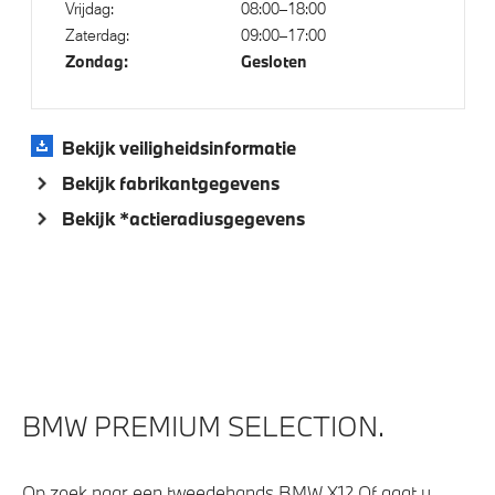
Vrijdag:
08:00–18:00
Driving Assistant
Zaterdag:
09:00–17:00
Zondag:
Gesloten
Active Cruise Control
Comfort Access
High-beam assistant
Bekijk veiligheidsinformatie
Bandenspanningsweergavesysteem
Bekijk fabrikantgegevens
Automatisch dimmende binnen- en buitenspiegel
Bekijk *actieradiusgegevens
bestuurderzijde
Alarmsysteem klasse 3 (VbV/SCM)
Parking assistant plus
Draadloos oplaadstation
BMW PREMIUM SELECTION.
Aandrijving en onderstel
Automatische 8-traps Steptronic sporttransmissie
Op zoek naar een tweedehands BMW X1? Of gaat u