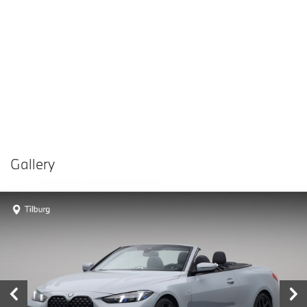
Gallery
Vergelijken in
Delen
Contact dealer
garage
€ 64.880,-
Prijs