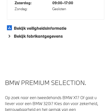
Zaterdag:
09:00–17:00
Automatisch dimmende binnen- en buitenspiegel
Zondag:
Gesloten
bestuurderzijde
Alarmsysteem klasse 3 (VbV/SCM)
Parkeer assistent
Bekijk veiligheidsinformatie
Regensensor
Bekijk fabrikantgegevens
Achteruitrijcamera
Parking assistant plus
Driving Assistant
Buitenspiegels elektrisch inklapbaar
BMW PREMIUM SELECTION.
Aandrijving en onderstel
Op zoek naar een tweedehands BMW X1? Of gaat u
Automatische 8-traps Steptronic sporttransmissie
liever voor een BMW 320i? Kies dan voor zekerheid,
M Sportonderstel
betrouwbaarheid en het gemak van een