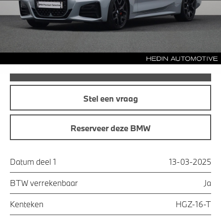
Maandprijs
€ 714,58
Offerte aanvraag
Bel direct
Stel een vraag
Reserveer deze BMW
Datum deel 1
13-03-2025
BTW verrekenbaar
Ja
Kenteken
HGZ-16-T