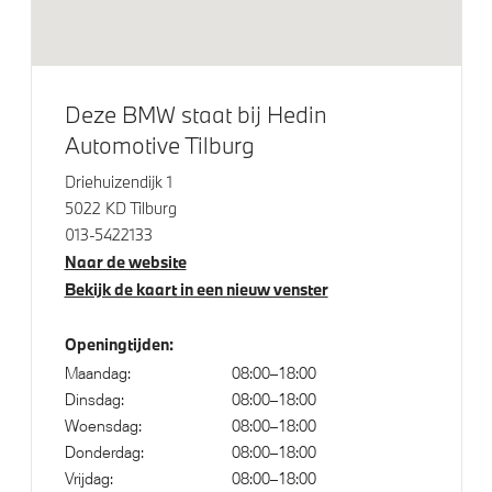
M Hoogglans Shadow Line met uitgebreide omvang
19 inch LM M Dubbelspaak (Styling 995 M)Jet Black
LED koplampen
Deze BMW staat bij Hedin
LED achterlichten
Automotive Tilburg
LED-dagrijverlichting
Driehuizendijk 1
5022 KD Tilburg
Klimaatbeheersing
013-5422133
Naar de website
Automatische 2-zone Airconditioning
Bekijk de kaart in een nieuw venster
Openingtijden:
Elektrische voorzieningen
Maandag:
08:00–18:00
Dinsdag:
08:00–18:00
Cruise control
Woensdag:
08:00–18:00
High-beam assistant
Donderdag:
08:00–18:00
Vrijdag:
08:00–18:00
Bandenspanningsweergavesysteem