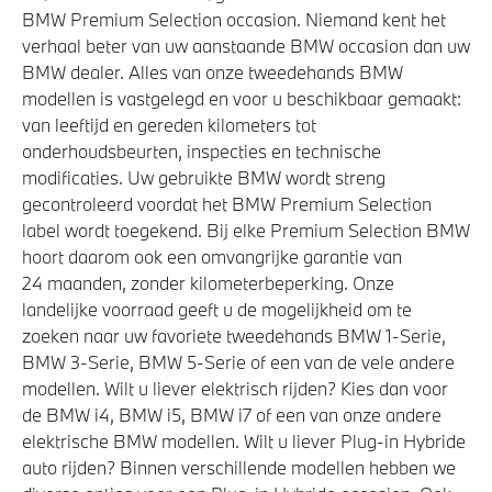
Anti blokkeer systeem
BMW Premium Selection occasion. Niemand kent het
verhaal beter van uw aanstaande BMW occasion dan uw
Sportonderstel
BMW dealer. Alles van onze tweedehands BMW
Variable Sport Steering
modellen is vastgelegd en voor u beschikbaar gemaakt:
van leeftijd en gereden kilometers tot
onderhoudsbeurten, inspecties en technische
Veiligheid
modificaties. Uw gebruikte BMW wordt streng
gecontroleerd voordat het BMW Premium Selection
Elektronisch Stabiliteits Programma
label wordt toegekend. Bij elke Premium Selection BMW
Airbag bestuurder
hoort daarom ook een omvangrijke garantie van
24 maanden, zonder kilometerbeperking. Onze
Actieve Voetgangersbescherming
landelijke voorraad geeft u de mogelijkheid om te
zoeken naar uw favoriete tweedehands BMW 1-Serie,
BMW 3-Serie, BMW 5-Serie of een van de vele andere
modellen. Wilt u liever elektrisch rijden? Kies dan voor
de BMW i4, BMW i5, BMW i7 of een van onze andere
elektrische BMW modellen. Wilt u liever Plug-in Hybride
auto rijden? Binnen verschillende modellen hebben we