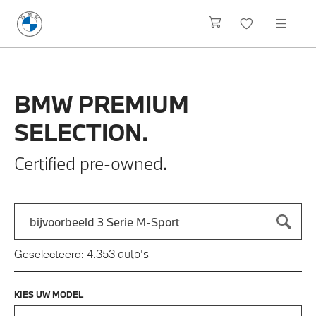
BMW
PREMIUM
SELECTION.
Certified pre-owned.
Zoek naar een automodel, bijvoorbeeld 3 Serie M-Sport
Typ een automodel in en druk op enter om te zoeken
auto's
Geselecteerd:
4.353
KIES UW MODEL