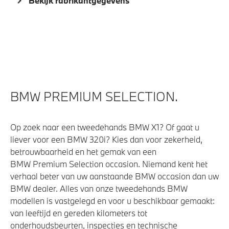
Bekijk fabrikantgegevens
Parking assistant plus
Aandrijving en onderstel
M Adaptief onderstel
Steptronic transmissie met schakelpaddles aan het
BMW PREMIUM SELECTION.
stuurwiel
Op zoek naar een tweedehands BMW X1? Of gaat u
Veiligheid
liever voor een BMW 320i? Kies dan voor zekerheid,
betrouwbaarheid en het gemak van een
Isofix bevestiging passagierstoel voor
BMW Premium Selection occasion. Niemand kent het
verhaal beter van uw aanstaande BMW occasion dan uw
Actieve Voetgangersbescherming
BMW dealer. Alles van onze tweedehands BMW
modellen is vastgelegd en voor u beschikbaar gemaakt:
van leeftijd en gereden kilometers tot
onderhoudsbeurten, inspecties en technische