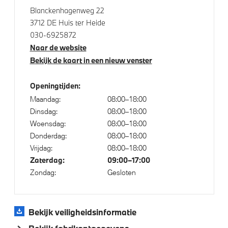
Blanckenhagenweg 22
Automatische 2-zone Airconditioning
3712 DE Huis ter Heide
030-6925872
Naar de website
Elektrische voorzieningen
Bekijk de kaart in een nieuw venster
Driving Assistant
Openingtijden:
Driving Assistant Plus
Maandag:
08:00–18:00
Elektrisch te openen en te sluiten bagageklep
Dinsdag:
08:00–18:00
Woensdag:
08:00–18:00
Draadloos oplaadstation
Donderdag:
08:00–18:00
High-beam assistant
Vrijdag:
08:00–18:00
Comfort Access
Zaterdag:
09:00–17:00
Zondag:
Gesloten
Bandenspanningsweergavesysteem
Automatisch dimmende binnen- en buitenspiegel
bestuurderzijde
Bekijk veiligheidsinformatie
Alarmsysteem klasse 3 (VbV/SCM)