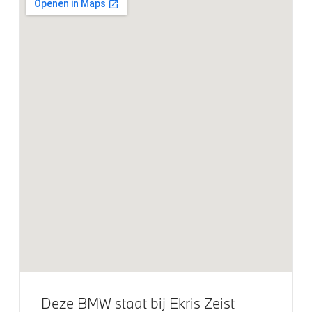
Dak uitgevoerd in zwart
Extra getint glas in achterportierruiten en achterruit
Glazen panoramadak
M achterspoiler
BMW Iconic Glow nierengrille
M Hoogglans Shadow Line met uitgebreide omvang
M Koplampen Shadow Line
M Sportremsysteem Rot
Raamomlijsting M hoogglans Shadow Line
Adaptieve LED koplampen
19 inch LM M Y-spaak (Styling 976 M) Bicolor Jet
Black uni
Deze BMW staat bij Ekris Zeist
Klimaatbeheersing