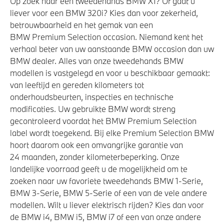
Op zoek naar een tweedehands BMW X1? Of gaat u
liever voor een BMW 320i? Kies dan voor zekerheid,
Actieve Voetgangersbescherming
betrouwbaarheid en het gemak van een
BMW Premium Selection occasion. Niemand kent het
verhaal beter van uw aanstaande BMW occasion dan uw
BMW dealer. Alles van onze tweedehands BMW
modellen is vastgelegd en voor u beschikbaar gemaakt:
van leeftijd en gereden kilometers tot
onderhoudsbeurten, inspecties en technische
modificaties. Uw gebruikte BMW wordt streng
gecontroleerd voordat het BMW Premium Selection
label wordt toegekend. Bij elke Premium Selection BMW
hoort daarom ook een omvangrijke garantie van
24 maanden, zonder kilometerbeperking. Onze
landelijke voorraad geeft u de mogelijkheid om te
zoeken naar uw favoriete tweedehands BMW 1-Serie,
BMW 3-Serie, BMW 5-Serie of een van de vele andere
modellen. Wilt u liever elektrisch rijden? Kies dan voor
de BMW i4, BMW i5, BMW i7 of een van onze andere