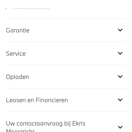
Lederen bekleding
Comfortstoelen voor
Multifunctionele voorstoelen
Garantie
M Sportstuurwiel met leder bekleed
BMW Individual Interieur
Service
Doorlaadopening
M Hemelbekleding in Anthrazit uitgevoerd
Interieurlijsten edelhoutuitvoering Spiegeleiche
Opladen
Grau-metallic hoogglans
Leasen en Financieren
Entertainment en communicatie
Smartphone integratie
Uw contactaanvraag bij Ekris
BMW IconicSounds Electric
Maastricht