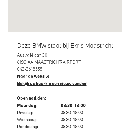
Trekhaak met elektrisch wegklapbare kogel
Klimaatbeheersing
Gelaagd glas, extra warmtewerend
Deze BMW staat bij Ekris Maastricht
Stoelventilatie voor beide voorstoelen
Australiëlaan 30
6199 AA MAASTRICHT-AIRPORT
043-3618555
Elektrische voorzieningen
Naar de website
Bekijk de kaart in een nieuw venster
Massagefunctie voor beide voorstoelen
Garagedeuropener geintegreerd in binnenspiegel
Openingtijden:
Maandag:
08:30–18:00
Driving Assistant Professional
Dinsdag:
08:30–18:00
Draadloos oplaadstation
Woensdag:
08:30–18:00
Bandenspanningsweergavesysteem
Donderdag:
08:30–18:00