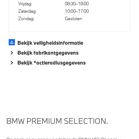
Vrijdag:
08:30–18:00
Parking Assistant Professional
Zaterdag:
10:00–17:00
Alarmsysteem klasse 3 (VbV/SCM)
Zondag:
Gesloten
Aandrijving en onderstel
Bekijk veiligheidsinformatie
Integral Active Steering
Bekijk fabrikantgegevens
Laadaansluiting AC snelladen (22 kW)
Bekijk *actieradiusgegevens
Laadkabel (Mode 3, 22kW)
Executive Drive Pro
xDrive - Vierwielaandrijving
Kilometertacho
BMW PREMIUM SELECTION.
Veiligheid
Akoestische waarschuwing voor voetgangers