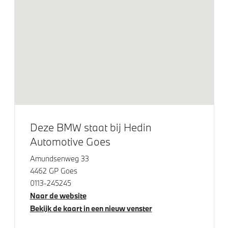
Raamomlijsting M hoogglans Shadow Line
LED koplampen
Lichtmetalen velgen 18"
Klimaatbeheersing
Automatische 2-zone Airconditioning
Deze BMW staat bij Hedin
Elektrische voorzieningen
Automotive Goes
Driving Assistant
Amundsenweg 33
4462 GP Goes
Buitenspiegels elektrisch inklapbaar
0113-245245
Achteruitrijcamera
Naar de website
Cruise control
Bekijk de kaart in een nieuw venster
Bandenspanningsweergavesysteem