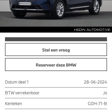
Maandprijs
€ 514,04
Offerte aanvraag
Bel direct
Stel een vraag
Reserveer deze BMW
Datum deel 1
28-06-2024
BTW verrekenbaar
Ja
Kenteken
GDH-71-B