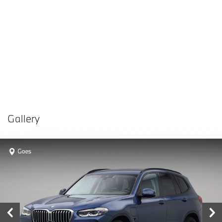
Gallery
Vergelijken in
Delen
Contact dealer
garage
€ 47.880,-
Prijs