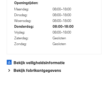
Openingtijden:
Automatisch dimmende binnen- en buitenspiegel
Maandag:
08:00–18:00
bestuurderzijde
Dinsdag:
08:00–18:00
Active Cruise Control
Woensdag:
08:00–18:00
Alarmsysteem klasse 3 (VbV/SCM)
Donderdag:
08:00–18:00
Vrijdag:
08:00–18:00
Regensensor
Zaterdag:
Gesloten
Parking Assistant
Zondag:
Gesloten
Parkeer assistent
Bekijk veiligheidsinformatie
Aandrijving en onderstel
Bekijk fabrikantgegevens
xDrive - Vierwielaandrijving
Laadkabel (Mode 3, 11kW)
Anti blokkeer systeem
Steptronic transmissie