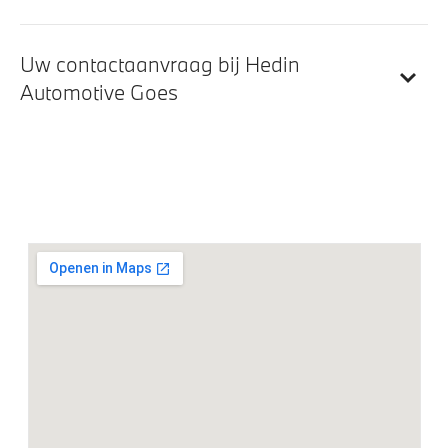
Apple Carplay/Android Auto
Hifi System
Uw contactaanvraag bij Hedin
BMW TeleServices
Automotive Goes
DAB-tuner
Exterieur
Extra getint glas
Dakdraagsysteem M Hoogglans Shadow Line
18 inch LM V-spaak (styling 618) Reflex Silver
Extra getint glas in achterportierruiten en achterruit
LED-koplampen
LED achterlichten
LED-dagrijverlichting