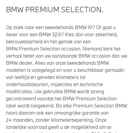
Voorbereiding Driving Assistance
BMW PREMIUM SELECTION.
Veiligheid
Op zoek naar een tweedehands BMW X1? Of gaat u
liever voor een BMW 320i? Kies dan voor zekerheid,
Park Distance Control (PDC) voor en achter
betrouwbaarheid en het gemak van een
Airbag bestuurder
BMW Premium Selection occasion. Niemand kent het
verhaal beter van uw aanstaande BMW occasion dan uw
Actieve Voetgangersbescherming
BMW dealer. Alles van onze tweedehands BMW
Elektronisch Stabiliteits Programma
modellen is vastgelegd en voor u beschikbaar gemaakt:
Deactiverings mogelijkheid voorpassagiersairbag
van leeftijd en gereden kilometers tot
onderhoudsbeurten, inspecties en technische
Akoestische waarschuwing voor voetgangers
modificaties. Uw gebruikte BMW wordt streng
gecontroleerd voordat het BMW Premium Selection
label wordt toegekend. Bij elke Premium Selection BMW
hoort daarom ook een omvangrijke garantie van
24 maanden, zonder kilometerbeperking. Onze
landelijke voorraad geeft u de mogelijkheid om te