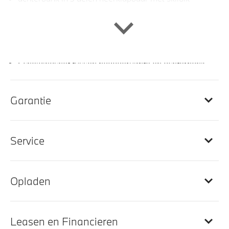
Sportstuur
Sportstoelen voor
Sportstoelen
Scheidingsnet tussen bagageruimte en achterbank
Lederen bekleding
Interieurlijsten Schwarz hoogglans met accentl. in
Garantie
Perlglanz chroom
In de breedte verstelbare rugleuning
Service
Automatische dimmende binnenspiegel
Galvanische afwerking voor bedieningselementen
Elektrisch verwarmde voorstoelen
Opladen
Entertainment en communicatie
Leasen en Financieren