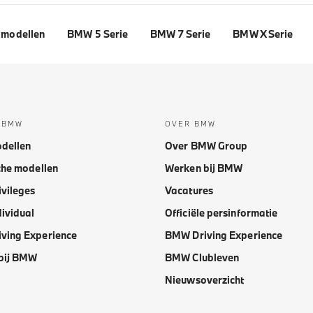
modellen
BMW 5 Serie
BMW 7 Serie
BMW X Serie
 BMW
OVER BMW
dellen
Over BMW Group
che modellen
Werken bij BMW
vileges
Vacatures
ividual
Officiële persinformatie
ving Experience
BMW Driving Experience
bij BMW
BMW Clubleven
Nieuwsoverzicht