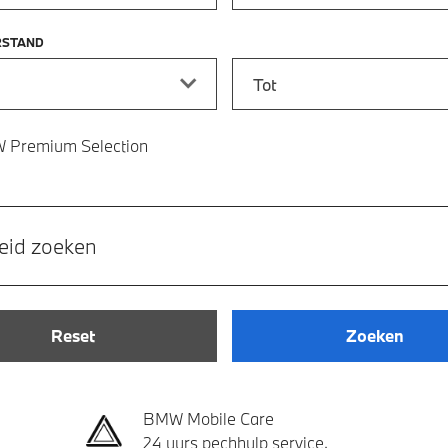
RSTAND
stand vanaf
Kilometerstand tot
 Premium Selection
eid zoeken
Reset
Zoeken
BMW Mobile Care
24 uurs pechhulp service.