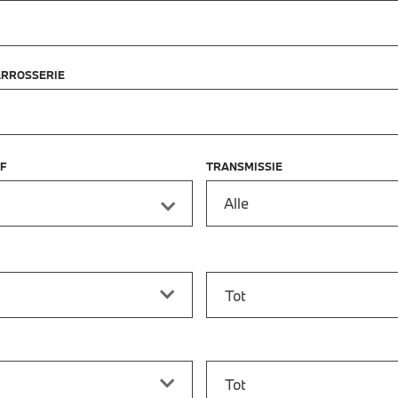
ARROSSERIE
F
TRANSMISSIE
Alle
f
Prijs tot
vanaf
Bouwjaar tot