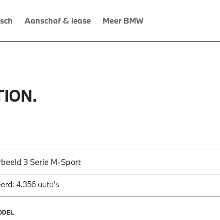
isch
Aanschaf & lease
Meer BMW
ION.
 een automodel, bijvoorbeeld 3 Serie M-Sport
utomodel in en druk op enter om te zoeken
auto's
erd:
4.356
ODEL