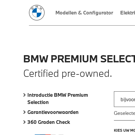
Modellen & Configurator
Elektr
BMW
PREMIUM
SELECT
Certified pre-owned.
Introductie BMW Premium
Zoek naar
Selection
Typ een a
Garantievoorwaarden
Geselecte
360 Graden Check
KIES UW M