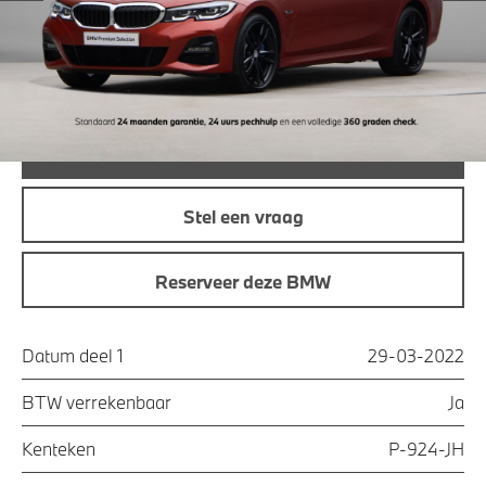
Maandprijs
€ 396,83
Offerte aanvraag
Bel direct
Stel een vraag
Reserveer deze BMW
Datum deel 1
29-03-2022
BTW verrekenbaar
Ja
Kenteken
P-924-JH