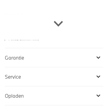
Interieur
Elektrisch verwarmde voorstoelen
Sportstuur
Sportstoelen voor
Ambiente verlichting
Sportstoelen
Garantie
M Sportstuurwiel
Automatische dimmende binnenspiegel
Service
Leder vernasca mokka stiksel schwarz
M Hemelbekleding in Anthrazit uitgevoerd
Lederen bekleding
Opladen
Interieurlijsten Edelhoutuitvoering Esche graubraun
hoogglans