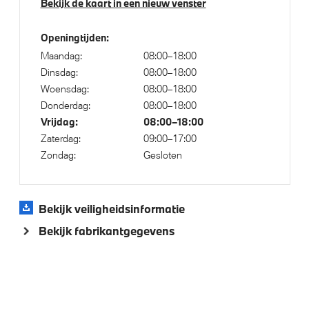
Bekijk de kaart in een nieuw venster
LED-koplampen met uitgebreide functies
Openingtijden:
Klimaatbeheersing
Maandag:
08:00–18:00
Dinsdag:
08:00–18:00
Aut.airconditioning
Woensdag:
08:00–18:00
Donderdag:
08:00–18:00
Vrijdag:
08:00–18:00
Elektrische voorzieningen
Zaterdag:
09:00–17:00
Zondag:
Gesloten
Park Distance Control voor/achter (PDC)
Cruise control
Bekijk veiligheidsinformatie
Verwarmde stoelen voor en achter
Bekijk fabrikantgegevens
Uitgebreide bluetooth telefoonvoorbereiding
Bandenspanningsweergavesysteem
Regensensor
Alarmsignaal (Intern)