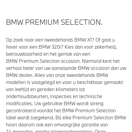
Alarmsysteem klasse 3 (VbV/SCM)
BMW PREMIUM SELECTION.
Aandrijving en onderstel
Op zoek naar een tweedehands BMW X1? Of gaat u
Voorbereiding Driving Assistance
liever voor een BMW 320i? Kies dan voor zekerheid,
Kilometertacho
betrouwbaarheid en het gemak van een
BMW Premium Selection occasion. Niemand kent het
Automatische sporttransmissie met stuurschakeling
verhaal beter van uw aanstaande BMW occasion dan uw
NoodLaadkabel (Mode 2)
BMW dealer. Alles van onze tweedehands BMW
Anti blokkeer systeem
modellen is vastgelegd en voor u beschikbaar gemaakt:
van leeftijd en gereden kilometers tot
onderhoudsbeurten, inspecties en technische
Veiligheid
modificaties. Uw gebruikte BMW wordt streng
gecontroleerd voordat het BMW Premium Selection
Elektronisch Stabiliteits Programma
label wordt toegekend. Bij elke Premium Selection BMW
hoort daarom ook een omvangrijke garantie van
Actieve Voetgangersbescherming
24 maanden, zonder kilometerbeperking. Onze