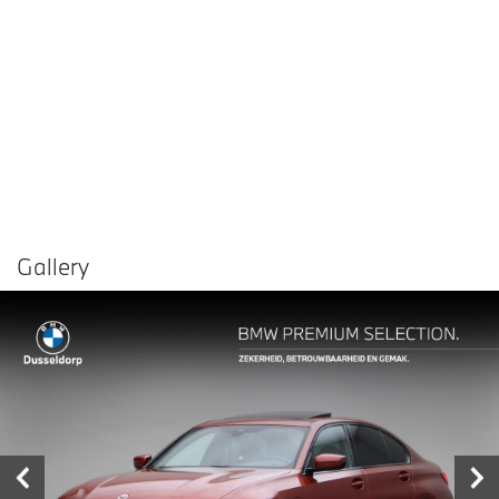
Gallery
Vergelijken in
Delen
Contact dealer
garage
€ 36.950,-
Prijs