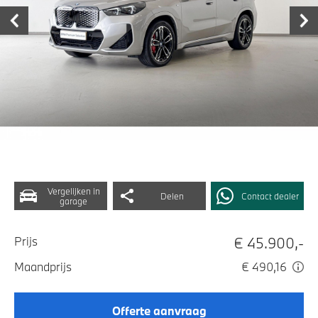
Vergelijken in
Delen
Contact dealer
garage
€ 45.900,-
Prijs
Maandprijs
€ 490,16
Offerte aanvraag