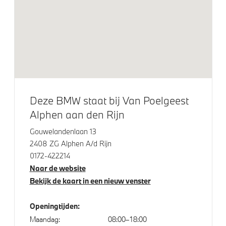
Aandrijving en onderstel
Adaptief M onderstel
Anti blokkeer systeem
Veiligheid
Deze BMW staat bij Van Poelgeest
Alphen aan den Rijn
Akoestische voetgangersbescherming
Gouwelandenlaan 13
Elektronisch Stabiliteits Programma
2408 ZG Alphen A/d Rijn
Passagiersairbag
0172-422214
Naar de website
Bekijk de kaart in een nieuw venster
Openingtijden:
Maandag:
08:00–18:00