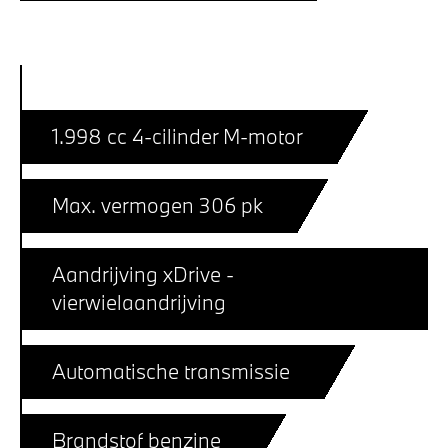
1.998 cc 4-cilinder M-motor
Max. vermogen 306 pk
Aandrijving xDrive -
vierwielaandrijving
Automatische transmissie
Brandstof benzine