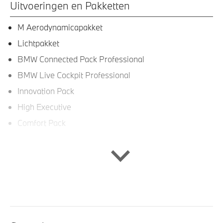
Uitvoeringen en Pakketten
M Aerodynamicapakket
Lichtpakket
BMW Connected Pack Professional
BMW Live Cockpit Professional
Innovation Pack
High Executive
Comfort Pack
Interieur
Velours vloermatten
Stuurwielrand verwarmd
Sportstuur