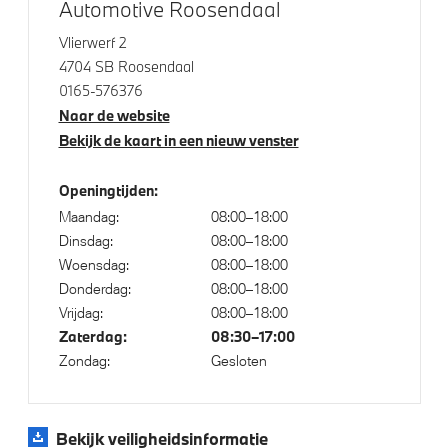
Automotive Roosendaal
Cerium Grau, gepolijst
Adaptieve LED koplampen
Vlierwerf 2
4704 SB Roosendaal
dakspoiler
0165-576376
LED achterlichten
Naar de website
LED-dagrijverlichting
Bekijk de kaart in een nieuw venster
LED koplampen
Openingtijden:
Lichtmetalen velgen 18"
Maandag:
08:00–18:00
M achterspoiler
Dinsdag:
08:00–18:00
Raamomlijsting M hoogglans Shadow Line
Woensdag:
08:00–18:00
Donderdag:
08:00–18:00
M Sportremsysteem Blau
Vrijdag:
08:00–18:00
Zaterdag:
08:30–17:00
Zondag:
Gesloten
Klimaatbeheersing
Automatische 2-zone Airconditioning
Bekijk veiligheidsinformatie