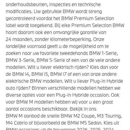
onderhoudsbeurten, inspecties en technische
Aandrijving en onderstel
modificaties. Uw gebruikte BMW wordt streng
gecontroleerd voordat het BMW Premium Selection
M Sport steering
label wordt toegekend. Bij elke Premium Selection BMW
Anti blokkeer systeem
hoort daarom ook een omvangrijke garantie van
M Sportonderstel
24 maanden, zonder kilometerbeperking. Onze
landelijke voorraad geeft u de mogelijkheid om te
Elektronisch Sper Differentieel
zoeken naar uw favoriete tweedehands BMW 1-Serie,
Automatische 8-traps Steptronic sporttransmissie
BMW 3-Serie, BMW 5-Serie of een van de vele andere
Sportonderstel
modellen. Wilt u liever elektrisch rijden? Kies dan voor
de BMW i4, BMW i5, BMW i7 of een van onze andere
Vergrote brandstoftank
elektrische BMW modellen. Wilt u liever Plug-in Hybride
xDrive - Vierwielaandrijving
auto rijden? Binnen verschillende modellen hebben we
diverse opties voor een Plug-in Hybride occasion. Ook
voor BMW M modellen hebben wij voor u een groot
Veiligheid
aantal occasions beschikbaar. Bekijk in ons
BMW M aanbod de snelle BMW M2 Coupe, M3 Touring,
Park Distance Control (PDC) voor en achter
M4 Cabrio of bijvoorbeeld de BMW M5 Sedan. Kies uit
Akoestische waarschuwing veiligheidsgordel
BMW occasions uit de bouwjaren 2026, 2025, 2024,