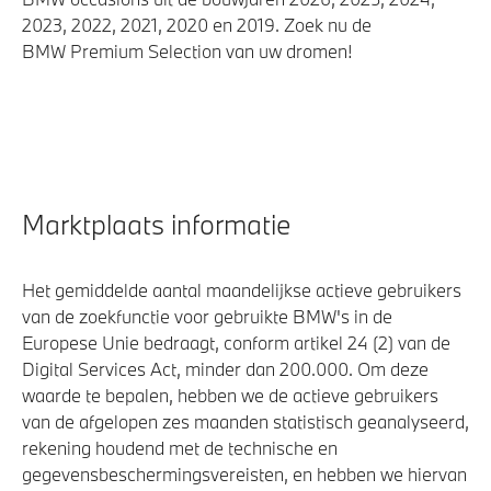
2023, 2022, 2021, 2020 en 2019. Zoek nu de
Airbag bestuurder
BMW Premium Selection van uw dromen!
Deactiverings mogelijkheid voorpassagiersairbag
Actieve Voetgangersbescherming
Elektronisch Stabiliteits Programma
Marktplaats informatie
Het gemiddelde aantal maandelijkse actieve gebruikers
van de zoekfunctie voor gebruikte BMW's in de
Europese Unie bedraagt, conform artikel 24 (2) van de
Digital Services Act, minder dan 200.000. Om deze
waarde te bepalen, hebben we de actieve gebruikers
van de afgelopen zes maanden statistisch geanalyseerd,
rekening houdend met de technische en
gegevensbeschermingsvereisten, en hebben we hiervan