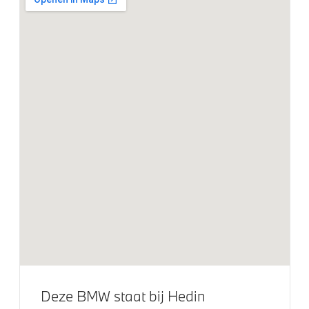
Entertainment en communicatie
Apple Carplay/Android Auto
BMW Head-Up Display
BMW TeleServices
Comfort telefoonvoorbereiding met draadloze
oplaadmogelijkheid
Hifi System
DAB-tuner
Head-up display
Exterieur
Glazen panoramadak
Deze BMW staat bij Hedin
18 inch LM Dubbelspaak M (Styling 556 M) in Bicolor