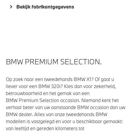
Bekijk fabrikantgegevens
Elektrische voorzieningen
Automatisch dimmende binnen- en buitenspiegel
bestuurderzijde
Elektrisch op afstand volledig te openen en te sluiten
achterklep
Cruise control
BMW PREMIUM SELECTION.
High-beam assistant
Comfort Access
Op zoek naar een tweedehands BMW X1? Of gaat u
liever voor een BMW 320i? Kies dan voor zekerheid,
Buitenspiegels elektrisch inklapbaar
betrouwbaarheid en het gemak van een
Bandenspanningsweergavesysteem
BMW Premium Selection occasion. Niemand kent het
Regensensor
verhaal beter van uw aanstaande BMW occasion dan uw
BMW dealer. Alles van onze tweedehands BMW
Alarmsysteem klasse 3 (VbV/SCM)
modellen is vastgelegd en voor u beschikbaar gemaakt:
van leeftijd en gereden kilometers tot