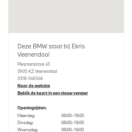
Bandenspanningsweergavesysteem
Automatisch dimmende binnen- en buitenspiegel
bestuurderzijde
Alarmsysteem klasse 3 (VbV/SCM)
Parking Assistant
Deze BMW staat bij Ekris
Achteruitrijcamera
Veenendaal
Plesmanstraat 45
Aandrijving en onderstel
3905 KZ Veenendaal
0318-546546
Kilometertacho
Naar de website
Bekijk de kaart in een nieuw venster
Laadkabel (Mode 3, 22kW)
Voorbereiding Driving Assistance
Openingtijden:
Maandag:
08:00–18:00
Dinsdag:
08:00–18:00
Veiligheid
Woensdag:
08:00–18:00