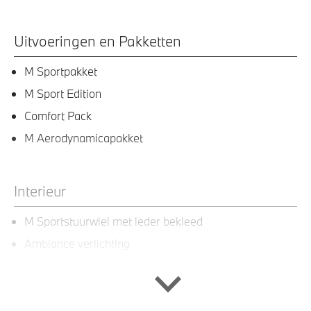
Uitvoeringen en Pakketten
M Sportpakket
M Sport Edition
Comfort Pack
M Aerodynamicapakket
Interieur
M Sportstuurwiel met leder bekleed
Ambiance verlichting
Automatische dimmende binnenspiegel
M Interieurlijsten Rhombicle Anthrazit
BMW Widescreen Display