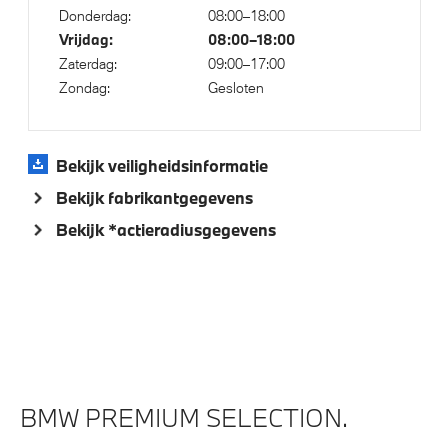
Donderdag:
08:00–18:00
Akoestische waarschuwing voor voetgangers
Vrijdag:
08:00–18:00
Park Distance Control (PDC) voor en achter
Zaterdag:
09:00–17:00
Actieve Voetgangersbescherming
Zondag:
Gesloten
Bekijk veiligheidsinformatie
Bekijk fabrikantgegevens
Bekijk *actieradiusgegevens
BMW PREMIUM SELECTION.