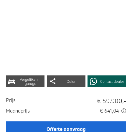
Vergelijken in
Delen
Contact dealer
garage
€ 59.900,-
Prijs
Maandprijs
€ 641,04
Offerte aanvraag