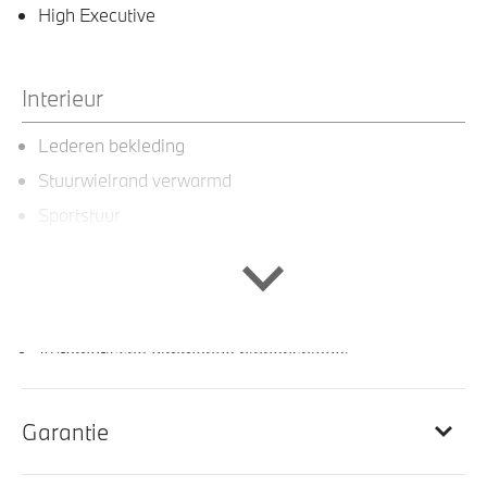
High Executive
Interieur
Lederen bekleding
Stuurwielrand verwarmd
Sportstuur
Sportstoelen voor
M Sportstuurwiel
Ambiance verlichting
Automatische dimmende binnenspiegel
Interieurlijsten Hoogglans Eiche Dunkel +
accentlijsten Perlglanz Chrom
Garantie
BMW Individual hemelbekleding in Anthrazit
uitgevoerd