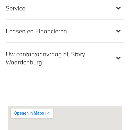
Galvanische Bedieningselementen
Service
Elektrisch verwarmde voorstoelen
Leasen en Financieren
Entertainment en communicatie
DAB-tuner
Uw contactaanvraag bij Story
Comfort telefoonvoorbereiding met draadloze
Waardenburg
oplaadmogelijkheid
Harman Kardon Surround Sound Systeem
Head-up display
BMW Head-Up Display
Navigatiesysteem
Navigatiesysteem Professional
Remote Services