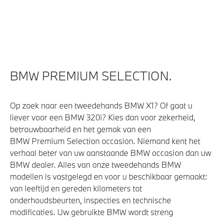
Automatische sporttransmissie met stuurschakeling
M Sportonderstel
M Sportremsysteem
Sportonderstel
BMW PREMIUM SELECTION.
xDrive - Vierwielaandrijving
Op zoek naar een tweedehands BMW X1? Of gaat u
Veiligheid
liever voor een BMW 320i? Kies dan voor zekerheid,
betrouwbaarheid en het gemak van een
Actieve Voetgangersbescherming
BMW Premium Selection occasion. Niemand kent het
verhaal beter van uw aanstaande BMW occasion dan uw
BMW dealer. Alles van onze tweedehands BMW
modellen is vastgelegd en voor u beschikbaar gemaakt:
van leeftijd en gereden kilometers tot
onderhoudsbeurten, inspecties en technische
modificaties. Uw gebruikte BMW wordt streng