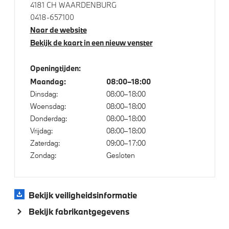
4181 CH WAARDENBURG
0418-657100
Elektrische voorzieningen
Naar de website
Bekijk de kaart in een nieuw venster
Driving Assistant
Bandenspanningsweergavesysteem
Openingtijden:
Maandag:
08:00–18:00
Automatisch dimmende binnen- en buitenspiegel
Dinsdag:
08:00–18:00
bestuurderzijde
Woensdag:
08:00–18:00
Alarmsysteem klasse 3 (VbV/SCM)
Donderdag:
08:00–18:00
Park Distance Control voor/achter (PDC)
Vrijdag:
08:00–18:00
Zaterdag:
09:00–17:00
Parkeer assistent
Zondag:
Gesloten
Parking Assistant
Achteruitrijcamera
Bekijk veiligheidsinformatie
Bekijk fabrikantgegevens
Aandrijving en onderstel