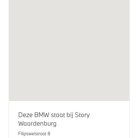
Teleservices
Exterieur
Extra getint glas
Extra getint glas achter
BMW Individual Hoogglans Shadow line
metuitbreiding
Glazen panoramadak
LED-mistlampen voor
20 inch LM M Dubbelspaak (styling 699)
Deze BMW staat bij Story
Klimaatbeheersing
Waardenburg
3-zone aut.airconditioning
Filipsweistraat 8