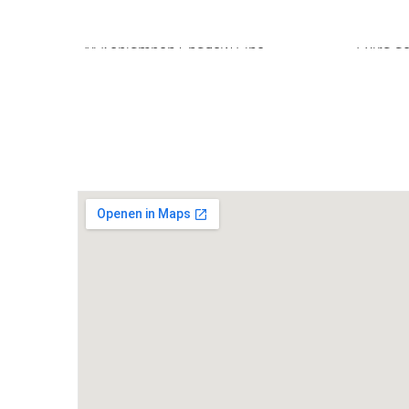
Bicolor Jet Black uni
M Koplampen Shadow Line
Extra ge
achterpo
Klimaatbeheersing
Automatische 2-zone Airconditioning
Elektrische voorzieningen
Bandenspanningsweergavesysteem
Automat
buitens
Driving Assistant
Draadlo