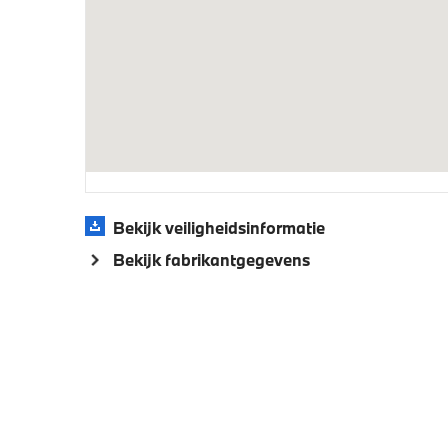
Aandrijving en onderstel
M Adaptief onderstel
Steptro
schakel
Veiligheid
Actieve Voetgangersbescherming
Isofix b
Bekijk veiligheidsinformatie
Bekijk fabrikantgegevens