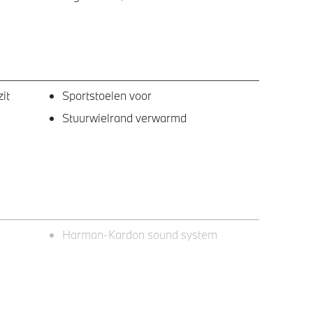
it
Sportstoelen voor
Stuurwielrand verwarmd
Harman-Kardon sound system
M Hoogglans Shadow Line met