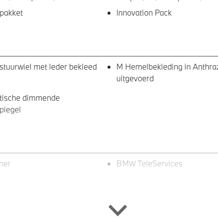
pakket
Innovation Pack
stuurwiel met leder bekleed
M Hemelbekleding in Anthraz
uitgevoerd
tische dimmende
piegel
ner
BMW TeleServices
eve LED koplampen
M achterspoiler