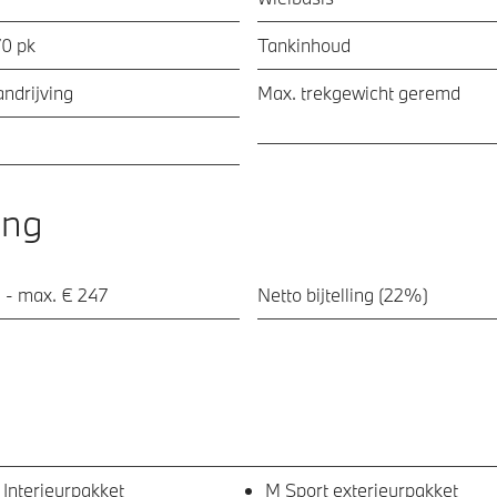
70 pk
Tankinhoud
ndrijving
Max. trekgewicht geremd
ing
 - max. € 247
Netto bijtelling (22%)
 Interieurpakket
M Sport exterieurpakket