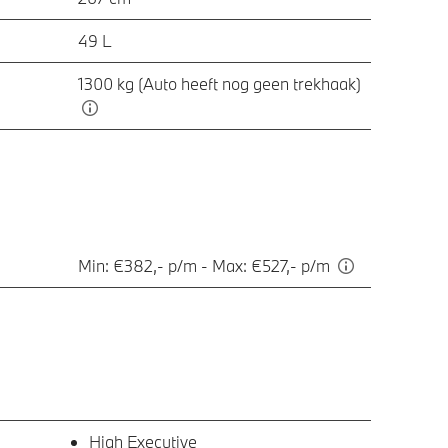
49 L
1300 kg (Auto heeft nog geen trekhaak)
Min: €382,- p/m - Max: €527,- p/m
High Executive