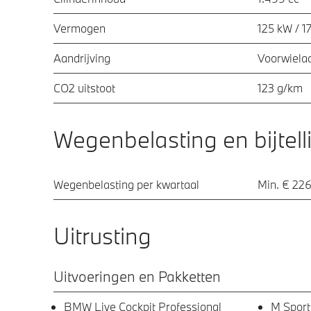
Vermogen
125 kW / 1
Aandrijving
Voorwielaa
CO2 uitstoot
123 g/km
Wegenbelasting en bijtell
Wegenbelasting per kwartaal
Min. € 226
Uitrusting
Uitvoeringen en Pakketten
BMW Live Cockpit Professional
M Sport