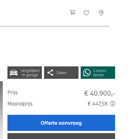
Vergelijken
Contact
Delen
in garage
dealer
€ 40.900,-
Prijs
Maandprijs
€ 447,58
Offerte aanvraag