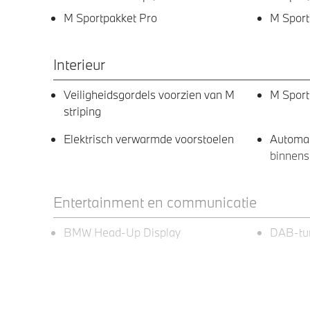
M Sportpakket Pro
M Sport
Interieur
Veiligheidsgordels voorzien van M
M Sport
striping
Elektrisch verwarmde voorstoelen
Automa
binnens
Entertainment en communicatie
BMW Head-Up Display
DAB-tu
Exterieur
19 inch LM M Y-spaak (Styling 976 M)
Adapti