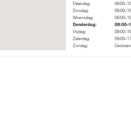
Maandag:
08:00–18
Dinsdag:
08:00–18
nic transmissie met
Woensdag:
08:00–18
paddles aan het stuurwiel
Donderdag:
08:00–1
Vrijdag:
08:00–18
Zaterdag:
09:00–17
Zondag:
Gesloten
evestiging passagierstoel voor